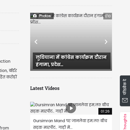
Photos
1/10
Previous
Next
लुधियाना में कांग्रेस कार्यक्रम दौरान
Ludhiana में आज सुबह
हंगामा, प्रदेश...
जिसके बाद कई इलाके 
ion, बॉर्डर
हित करोड़ों
फीडबैक दें
Latest Videos
01:26
Thoughts
Gursimran Mand पर जानलेवा हम.ला! बीच
सड़क मारपीट.. गाड़ी में...