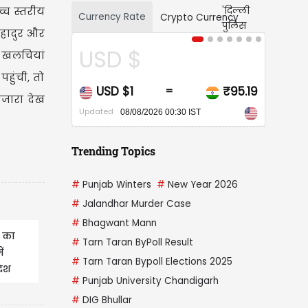
्च स्तरीय
Currency Rate
Crypto Currency
हादुर और
SD $
CAD $
ं खलचियां
हुंची, तो
USD $1
₹95.19
CAD $1
=
=
नजारा देख
ated
Updated
08/08/2026 00:30 IST
08/08/2026 00:30 IST
Trending Topics
#
Punjab Winters
#
New Year 2026
#
Jalandhar Murder Case
#
Bhagwant Mann
ं का
#
Tarn Taran ByPoll Result
ं
#
Tarn Taran Bypoll Elections 2025
देश
#
Punjab University Chandigarh
#
DIG Bhullar