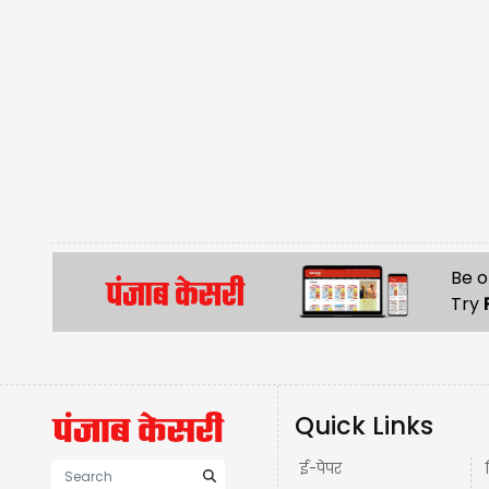
Be o
Try
Quick Links