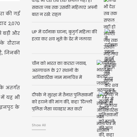
कोई भी देश तब तक सफल नहीं हो
सकता जब तक उसकी महिलाएं अपनी
ारा की गई
बात न रखें: राहुल
दाद 2,070
UP में दर्दनाक घटना, बुजुर्ग महिला की
े बड़ी और
हत्या कर शव भूसे के ढेर में जलाया
के दौरान
है, जिनकी
चीन को भारत का करारा जवाब,
अरुणाचल के 27 स्थानों के
आधिकारिक नाम मानचित्र में
शामिल
े अंतर्गत
दीपके ने सुरक्षा में तैनात पुलिसकर्मी
में यह भी
को हटाने की मांग की, कहा 'दिल्ली
 इनपुट के
पुलिस जैसा व्यवहार मत करो'
Show All