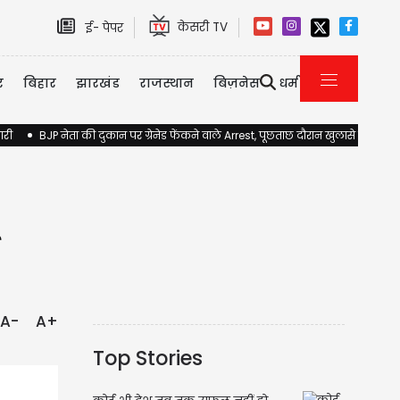
केसरी TV
ई- पेपर
र
बिहार
झारखंड
राजस्थान
बिज़नेस
धर्म
ारी
BJP नेता की दुकान पर ग्रेनेड फेंकने वाले Arrest, पूछताछ दौरान खुलासे होने की 
A-
A+
Top Stories