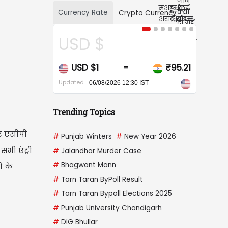
Currency Rate
Crypto Currency
CAD $
CAD $1
₹67.94
=
Updated
06/08/2026 12:30 IST
Trending Topics
र एसीपी
#
Punjab Winters
#
New Year 2026
भी एंट्री
#
Jalandhar Murder Case
#
Bhagwant Mann
ं के
#
Tarn Taran ByPoll Result
#
Tarn Taran Bypoll Elections 2025
#
Punjab University Chandigarh
#
DIG Bhullar