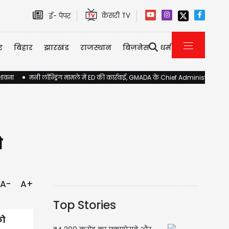
केसरी TV
ई- पेपर
र
बिहार
झारखंड
राजस्थान
बिज़नेस
धर्म
ंभावना
मनी लॉन्ड्रिंग मामले में ED की कार्रवाई, GMADA के Chief Administrator 
े
A-
A+
Top Stories
को