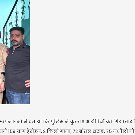
वपन शर्मा ने बताया कि पुलिस ने कुल 19 आरोपियों को गिरफ्तार क
समें 159 ग्राम हेरोइन, 2 किलो गांजा, 72 बोतल शराब, 75 नशीली ग