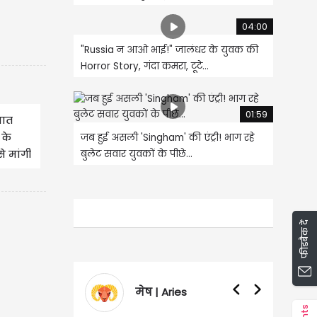
04:00
"Russia न आओ भाई!" जालंधर के युवक की
Horror Story, गंदा कमरा, टूटे...
01:59
ञात
 के
जब हुई असली 'Singham' की एंट्री! भाग रहे
े मांगी
बुलेट सवार युवकों के पीछे...
फीडबैक दें
वृषभ | Taurus