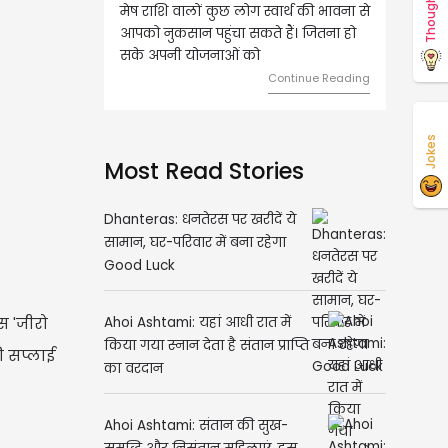
Thoughts
वृष राशि वालों आय के स्त्रोत बढ़ने से रुके
हुए कार्यों में गति आएगी। युवा वर्ग भविष्य
को लेकर ज्यादा फोकस रहेंगे।
Continue Reading
Jokes
Most Read Stories
Dhanteras: धनतेरस पर खरीदें ये
सामान, घर-परिवार में बना रहेगा
Good Luck
स 'जीरो
Ahoi Ashtami: यहां आधी रात में
किया गया स्नान देता है संतान प्राप्ति
ी सप्लाई
का वरदान
Ahoi Ashtami: संतान की सुख-