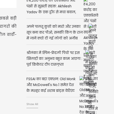
₹4,200 करोड़ का एक्सप्रेसवे और
पंखों से सूखती सड़क: Akhilesh
Yadav के एक ट्वीट से मचा बवाल,
सबसे बड़ी
जानें क्या है पूरा मामला
दागरों की
अपने पालतू कुत्तों को मारो और उनका
सूप बना कर पीओ, सनकी किंग के राज
 वार्डों-
में जानें क्यों दी गई लोगों को अजीब
सलाह
श्रीलंका में स्पिन-फ्रेंडली पिचों पर इस
खिलाड़ी का अनुभव बहुत काम आएगा :
पूर्व क्रिकेटर दीप दासगुप्ता
FSSAI का बड़ा एक्शन: Old Monk
और McDowell's No.1 समेत देश
के मशहूर कई शराब ब्रांड्स वेरिएंट
पर कार्रवाई
Show All