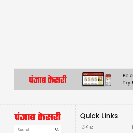
Be o
Try
Quick Links