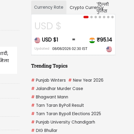
Currency Rate
Crypto Currency
 $
CAD $
$1
₹95.14
CAD $1
₹68
=
=
Updated
8/08/2026 02:30 IST
08/08/2026 02:30 IST
शादी,
 मिला
Trending Topics
#
Punjab Winters
#
New Year 2026
#
Jalandhar Murder Case
#
Bhagwant Mann
#
Tarn Taran ByPoll Result
#
Tarn Taran Bypoll Elections 2025
#
Punjab University Chandigarh
#
DIG Bhullar