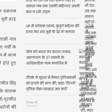
कोई भी देश तब तक सफल नहीं हो
सकता जब तक उसकी महिलाएं अपनी
ोस्त असलम
बात न रखें: राहुल
 बुरी तरह
UP में दर्दनाक घटना, बुजुर्ग महिला की
हत्या कर शव भूसे के ढेर में जलाया
वासी गांव
 गर्बी के
चीन को भारत का करारा जवाब,
प में काम
अरुणाचल के 27 स्थानों के
होते हुए
आधिकारिक नाम मानचित्र में
शामिल
दीपके ने सुरक्षा में तैनात पुलिसकर्मी
रमीत सिंह
को हटाने की मांग की, कहा 'दिल्ली
पुलिस जैसा व्यवहार मत करो'
िसके चालक
ई। गुरमीत
Show All
 आरोपी की