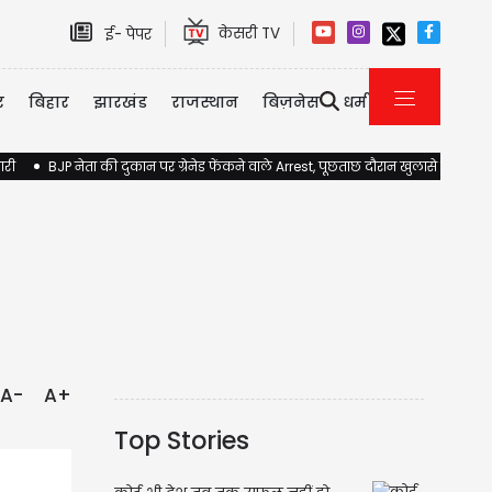
केसरी TV
ई- पेपर
र
बिहार
झारखंड
राजस्थान
बिज़नेस
धर्म
ारी
BJP नेता की दुकान पर ग्रेनेड फेंकने वाले Arrest, पूछताछ दौरान खुलासे होने की 
A-
A+
Top Stories