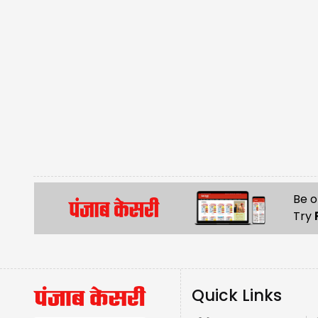
Be o
Try
Quick Links