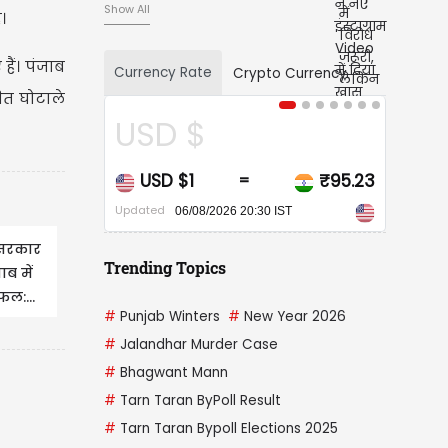
Show All
।
ैं। पंजाब
Currency Rate
Crypto Currency
ित घोटाले
CAD $
₹95.23
CAD $1
₹67.92
=
Updated
 IST
06/08/2026 20:30 IST
 सरकार
Trending Topics
ाब में
फल:...
#
Punjab Winters
#
New Year 2026
#
Jalandhar Murder Case
#
Bhagwant Mann
#
Tarn Taran ByPoll Result
#
Tarn Taran Bypoll Elections 2025