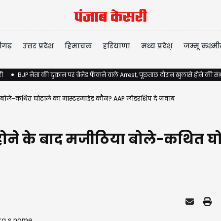
ीगढ़
उत्तर प्रदेश
हिमाचल
हरियाणा
मध्य प्रदेश़
जम्मू कश्मी
री
BJP नेता की दुकान पर ग्रेनेड फेंकने वाले Arrest, पूछताछ दौरान खुलासे होने की स
ा बोले-कथित घोटाले का मास्टरमाइंड कौन? AAP लीडरशिप दे जवाब
होने के बाद मजीठिया बोले-कथित घ