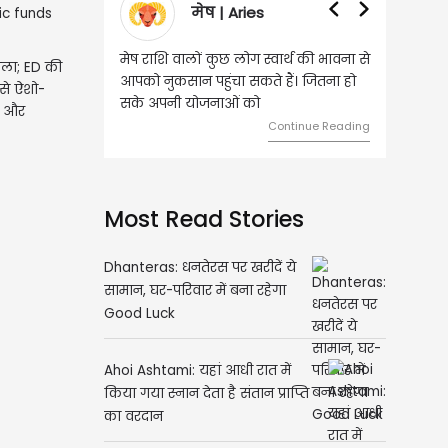
ries
वृषभ | Taurus
ोग स्वार्थ की भावना से
वृष राशि वालों आय के स्त्रोत बढ़ने से रुके
टाला; ED की
सकते हैं। जितना हो
हुए कार्यों में गति आएगी। युवा वर्ग भविष्य
 से ऐशो-
 को
को लेकर ज्यादा फोकस रहेंगे।
ं और
Continue Reading
Continue Reading
Most Read Stories
Dhanteras: धनतेरस पर खरीदें ये
सामान, घर-परिवार में बना रहेगा
Good Luck
Ahoi Ashtami: यहां आधी रात में
किया गया स्नान देता है संतान प्राप्ति
का वरदान