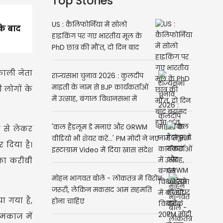
Top Stories
US : कैलिफोर्निया में सोलो
के बाद
हाइकिंग पर गए भारतीय मूल के
PhD छात्र की मौ'त, दो दिन बाद
बरामद हुआ श'व
काली नेता
राज्यसभा चुनाव 2026 : कुलदीप
माइती के नाम से BJP कार्यकर्ताओं
 लोगों के
में उत्साह, बंगाल विधानसभा में
बीजेपी विधायक 207
'कल हैंडलूम डे मनाएं और GRWM
े से लेकर
वीडियो भी शेयर करें...' PM मोदी ने नए
 दिया है।
इंस्टाग्राम Video में दिया खास संदेश
 का करीबी
मोहन भागवत बोले - लोकतंत्र में विरोध
जरूरी, लेकिन मकसद आम सहमति
ा गया है,
होना चाहिए
ामकाज में