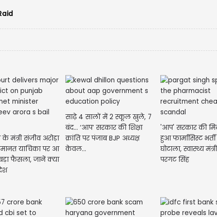
Raid
साढ़े 4 सालों में 2 स्कूल खुले, 7
बंद... ‘आप’ सरकार की शिक्षा
'आप' सरकार की मि
 के मंत्री संजीव अरोड़ा
क्रांति पर पंजाब BJP अध्यक्ष
हुआ फार्मासिस्ट भर्
मानत याचिका पर आ
केवल...
घोटाला, स्वास्थ्य मंत्र
ड़ा फैसला, जानें क्या
परगट सिंह
देश