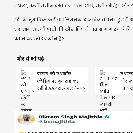
दखल”, फर्जी जमीन दस्तावेज, फर्जी CLU, मनी लॉन्ड्रिंग 
ईडी के मुताबिक कई आपत्तिजनक दस्तावेज बरामद हुए हैं औ
अब आम आदमी पार्टी की लीडरशिप से जवाब मांग रहा है क
का मास्टरमाइंड कौन है?
और ये भी पढ़े
पंजाब को एथेनॉल
तथाकथि
ब्लेंडिंग पर गुमराह कर
और फार
रही है AAP सरकार: केवल
मान स
ढिल्लों
जारी: 