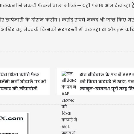
और बालकनी से नकदी फेंकने वाला मॉडल — यही पंजाब आज देख रहा है
र छापेमारी के दौरान करीब 1 करोड़ रुपये नकद भी जब्त किए गए ह
ि आखिर यह नेटवर्क किसकी सरपरस्ती में चल रहा था और इस कथ
USD $
USD $1
=
Updated
06/08/2026 20:30
त शिक्षा क्रांति फेल
संत सीचेवाल के पत्र ने AAP
्मेसी भर्ती घोटाले पर भी
को किया कटघरे में खड़ा, पंज
रकार की लीपापोती
कानून-व्यवस्था पूरी तरह वि
चुघ