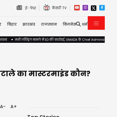
केसरी TV
ई- पेपर
र
बिहार
झारखंड
राजस्थान
बिज़नेस
धर्म
ंभावना
मनी लॉन्ड्रिंग मामले में ED की कार्रवाई, GMADA के Chief Administrator 
ोटाले का मास्टरमाइंड कौन?
A-
A+