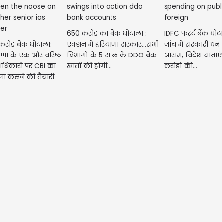
मेष | A
मेष राशि वालों कुछ ल
650 करोड़ का बैंक घोटाला :
IDFC फर्स्ट बैंक घो
आपको नुकसान पहुंचा 
रोड़ बैंक घोटाला:
एक्शन में हरियाणा सरकार...सभी
जांच में सरकारी धन
सके अपनी योजनाओं
ाणा के एक और वरिष्ठ
विभागों के 5 साल के DDO बैंक
आराम, विदेश यात्राए
अधिकारी पर CBI का
खातों की होगी...
करोड़ों की...
जा कसने की तैयारी