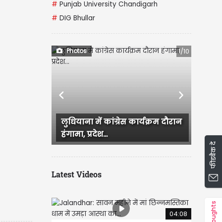
#
Punjab University Chandigarh
#
DIG Bhullar
Photos
1/10
Previous
Next
कार्यक्रम दौरान
Ludhiana में आज सुबह बारिश हुई
जिसके बाद कई इलाके जलमग्न हो...
फीडबैक दें
Latest Videos
Thoughts
04:08