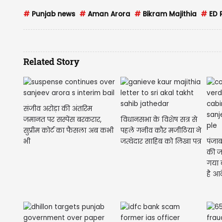
#
Punjab news
#
Aman Arora
#
Bikram Majithia
#
ED 
Related Story
संजीव अरोड़ा की अंतरिम
जमानत पर सस्पेंस बरकरार,
विधानसभा के विशेष सत्र से
सुप्रीम कोर्ट का फैसला अब कभी
पहले गनीव कौर मजीठिया ने
भी
जत्थेदार साहिब को लिखा पत्र
पंजाब
की ज
गया ब
है आ