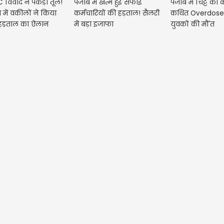
 विवाद ने पकड़ा तूल!
पंजाब में खत्म हुई सफाई
पंजाब में चिट्टे का
 में वकीलों ने किया
कर्मचारियों की हड़ताल! सैलरी
कथित Overdose 
हड़ताल का ऐलान
में बड़ा इजाफा
युवकों की मौ'त