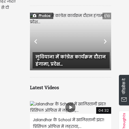
 कहर जारी!
से दो
Photos
1/10
Previous
Next
लुधियाना में कांग्रेस कार्यक्रम दौरान
Ludhiana में आज सुबह
हंगामा, प्रदेश...
जिसके बाद कई इलाके 
फीडबैक दें
Latest Videos
04:32
Thoughts
Jalandhar के School में खालिस्तानी झंडा!
प्रिंसिपल ऑफिस में लहराया,...