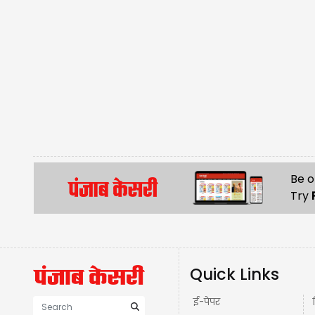
Be o
Try
Quick Links
ई-पेपर