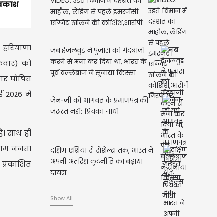
VIDEO: उड़ते विमान में दहशत का
अवकाश
माहौल, लैंडिंग से पहले इमरजेंसी
एग्जिट खोलने की कोशिश,आरोपी
गिरफ्तार
ं हरियाणा
जब हेजलवुड ने पुजारा को गेंदबाजी
करने से मना कर दिया था, भारत के
गलवार) को
पूर्व बल्लेबाज ने सुनाया किस्सा
ज़र घोषित
 2026 में
जेन-जी को भागवत के प्रमाणपत्र की
जरूरत नहीं: प्रियंका गांधी
ैं। साथ ही
ि आम जनता
दक्षिण एशिया से सेशेल्स तक, भारत ने
अपनी अंतरिक्ष कूटनीति का बढ़ाया
 प्रकाशित
दायरा
Show All