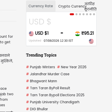
Currency Rate
Crypto Currency
USD $
CAD $
USD $1
₹95.21
CAD $1
=
=
Updated
Updated
07/08/2026 12:30 IST
07/08/2026 12:30 I
Trending Topics
बनवाने
 मुश्किलें,
#
Punjab Winters
#
New Year 2026
#
Jalandhar Murder Case
#
Bhagwant Mann
#
Tarn Taran ByPoll Result
#
Tarn Taran Bypoll Elections 2025
#
Punjab University Chandigarh
#
DIG Bhullar