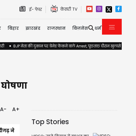
केसरी TV
ई- पेपर
र
बिहार
झारखंड
राजस्थान
बिज़नेस
धर्म
ारी
BJP नेता की दुकान पर ग्रेनेड फेंकने वाले Arrest, पूछताछ दौरान खुलासे होने की 
ी घोषणा
A-
A+
Top Stories
ीगढ़ ने