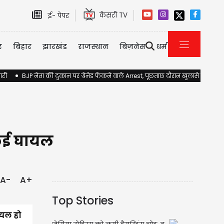
केसरी TV
ई- पेपर
र
बिहार
झारखंड
राजस्थान
बिज़नेस
धर्म
ारी
BJP नेता की दुकान पर ग्रेनेड फेंकने वाले Arrest, पूछताछ दौरान खुलासे होने की 
, कई घायल
A-
A+
Top Stories
ायल हो