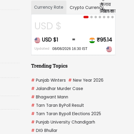
Currency Rate
Crypto Currency
USD $
CAD $
USD $1
₹95.14
CAD $1
=
=
Updated
Updated
08/08/2026 16:30 IST
08/08/2026 16:30 I
Trending Topics
#
Punjab Winters
#
New Year 2026
#
Jalandhar Murder Case
#
Bhagwant Mann
#
Tarn Taran ByPoll Result
#
Tarn Taran Bypoll Elections 2025
#
Punjab University Chandigarh
#
DIG Bhullar