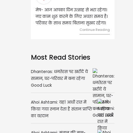
मेष- आज आपका दिन उत्साह से भरा रहेगा।
वृष- आज का दिन इस राशि के
नए काम शुरू करने के लिए अच्छा समय है।
लिए शुभ रहने वाला है। धन 
परिवार के साथ समय बिताना सुखद रहेगा।
मामलों में सफलता मिलेगी। मित
मेलजोल बढ़ेगा। आर्थिक निव
Continue Reading
समझकर...
Con
Most Read Stories
Dhanteras: धनतेरस पर खरीदें ये
सामान, घर-परिवार में बना रहेगा
Good Luck
Ahoi Ashtami: यहां आधी रात में
किया गया स्नान देता है संतान प्राप्ति
का वरदान