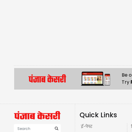
Be o
Try
Quick Links