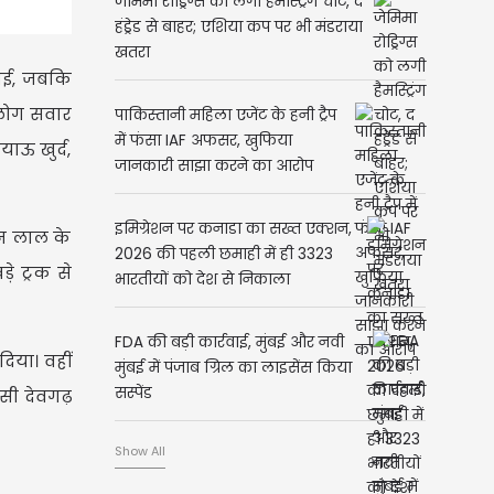
जेमिमा रोड्रिग्स को लगी हैमस्ट्रिंग चोट, द
हंड्रेड से बाहर; एशिया कप पर भी मंडराया
खतरा
 गई, जबकि
 लोग सवार
पाकिस्तानी महिला एजेंट के हनी ट्रैप
में फंसा IAF अफसर, खुफिया
ाऊ खुर्द,
जानकारी साझा करने का आरोप
इमिग्रेशन पर कनाडा का सख्त एक्शन,
वन लाल के
2026 की पहली छमाही में ही 3323
े ट्रक से
भारतीयों को देश से निकाला
FDA की बड़ी कार्रवाई, मुंबई और नवी
िया। वहीं
मुंबई में पंजाब ग्रिल का लाइसेंस किया
सस्पेंड
सी देवगढ़
Show All