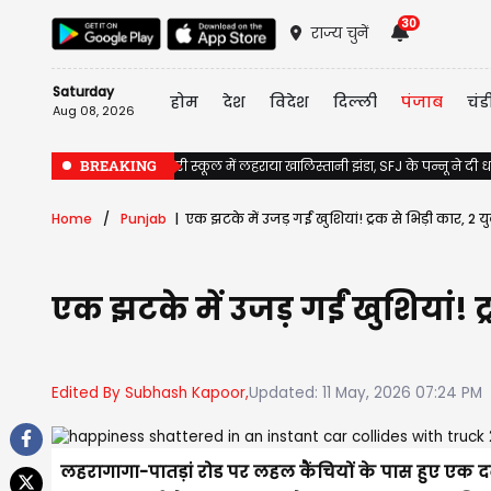
30
राज्य चुनें
Saturday
होम
देश
विदेश
दिल्ली
पंजाब
चंड
Aug 08, 2026
BREAKING
Jalandhar के सरकारी स्कूल में लहराया खालिस्तानी झंडा, SFJ के पन्नू ने दी
Home
Punjab
एक झटके में उजड़ गईं खुशियां! ट्रक से भिड़ी कार, 
एक झटके में उजड़ गईं खुशियां! 
Edited By Subhash Kapoor,
Updated: 11 May, 2026 07:24 PM
लहरागागा-पातड़ां रोड पर लहल कैंचियों के पास हुए एक द