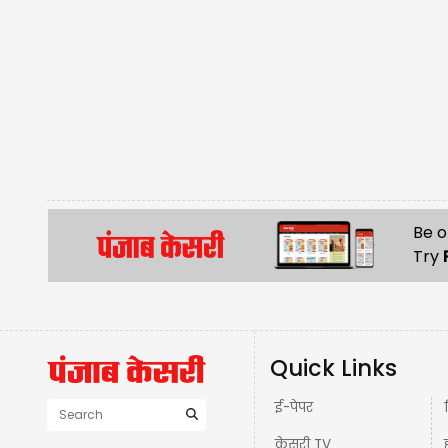
Be o
Try
Quick Links
ई-पेपर
केसरी TV