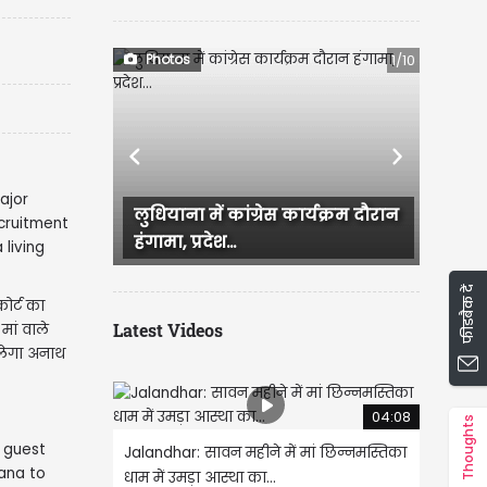
Photos
1/10
Previous
Next
लुधियाना में कांग्रेस कार्यक्रम दौरान
Ludhiana में आज सुबह ब
हंगामा, प्रदेश...
जिसके बाद कई इलाके जल
फीडबैक दें
ोर्ट का
Latest Videos
मां वाले
िलेगा अनाथ
04:08
Thoughts
Jalandhar: सावन महीने में मां छिन्नमस्तिका
धाम में उमड़ा आस्था का...