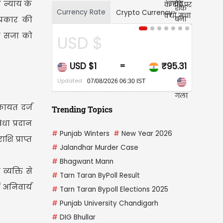
 न्याय के
Currency Rate
Crypto Currency
प्रकार की
की सजा को
USD $
CAD $
USD $1
₹95.31
CAD $1
=
=
pdated
Updated
07/08/2026 06:30 IST
07/08/2026 06:30 IST
कायत दर्ज
Trending Topics
धा प्रदान
#
Punjab Winters
#
New Year 2026
ि प्राप्त
#
Jalandhar Murder Case
#
Bhagwant Mann
्यक्ति से
#
Tarn Taran ByPoll Result
 अनिवार्य
#
Tarn Taran Bypoll Elections 2025
#
Punjab University Chandigarh
#
DIG Bhullar