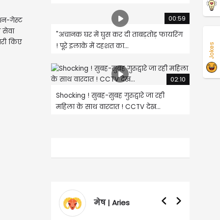
00:59
शन-गेस्ट
 सेवा
"अचानक घर में घुस कर दी ताबड़तोड़ फायरिंग
जारी किए
! पूरे इलाके में दहशत का...
Jokes
02:10
Shocking ! सुबह-सुबह गुरुद्वारे जा रही
महिला के साथ वारदात ! CCTV देख...
मेष | Aries
वृषभ | Taurus