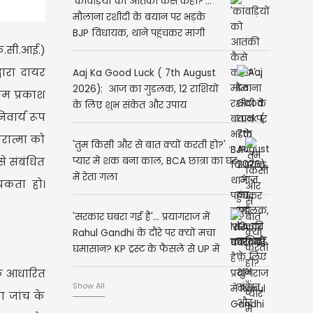
'कांवड़ियों को आतंकी कैसे कहा?'...
मौलाना रशीदी के बयान पर भड़के
BJP विधायक, थाने पहुंचकर मांगी
फ.सी.आई.)
NSA की कार्रवाई
वारा दायर
Aaj Ka Good Luck ( 7th August
2026): आज का गुडलक, 12 राशियों
ओम प्रकाश
के लिए शुभ संकेत और उपाय
वार्य रूप
रात्मा को
'तुम किसी और से बात क्यों करती हो?' ...
से संबंधित
प्यार में शक बना काल, BCA छात्रा का घर
में रेता गला
्यकता हो।
'सरकार घबरा गई है'... प्रयागराज में
Rahul Gandhi के दौरे पर क्यों मचा
घमासान? KP ट्रस्ट के फैसले से UP में
भूचाल
के आधारित
Show All
ा जांच के