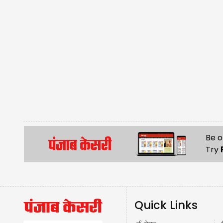
Be o
Try
Quick Links