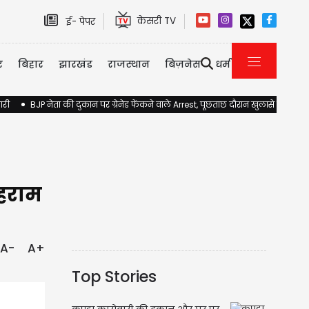
केसरी TV
ई- पेपर
र
बिहार
झारखंड
राजस्थान
बिज़नेस
धर्म
ारी
BJP नेता की दुकान पर ग्रेनेड फेंकने वाले Arrest, पूछताछ दौरान खुलासे होने की 
ोहराम
A-
A+
Top Stories