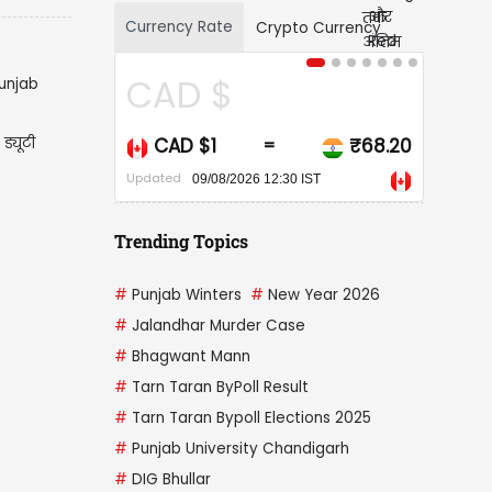
Currency Rate
Crypto Currency
CAD $
USD $
ड्यूटी
CAD $1
₹68.20
USD $1
=
=
pdated
Updated
09/08/2026 12:30 IST
09/08/2026 12:30 IST
Trending Topics
#
Punjab Winters
#
New Year 2026
#
Jalandhar Murder Case
#
Bhagwant Mann
#
Tarn Taran ByPoll Result
#
Tarn Taran Bypoll Elections 2025
#
Punjab University Chandigarh
#
DIG Bhullar