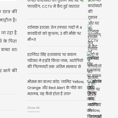
कपड़ा कारोबारी की दुकान और घर पर
फायरिंग, CCTV में कैद हुई वारदात
 छात्र की
माहौल है।
दर्दनाक हादसा: तेज रफ्तार गाड़ी ने 4
जा रहा है
कांवड़ियों को कुचला, 3 की मौके पर
मौ+त
े के पिता
बच्चा था।
हरजिंदर सिंह हत्याकांड पर बवाल:
परिवार ने हाईवे किया जाम, आरोपियों
की गिरफ्तारी तक अंतिम संस्कार से
कर आगे की
इनकार
मौसम का कलर कोड: जानिए Yellow,
Orange और Red Alert के पीछे का
मतलब, यह कैसे होता है तय?
Show All