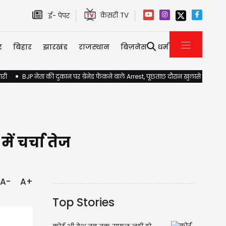
केसरी TV
ई- पेपर
र
बिहार
झारखंड
राजस्थान
बिज़नेस
धर्म
ारी
BJP नेता की दुकान पर ग्रेनेड फेंकने वाले Arrest, पूछताछ दौरान खुलासे होने की 
ें चर्चा तेज
A-
A+
Top Stories