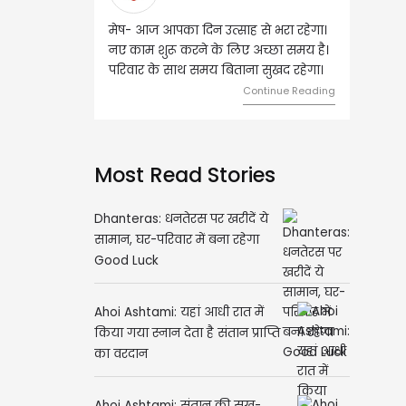
मेष- आज आपका दिन उत्साह से भरा रहेगा।
वृष- आज का दिन इस राशि 
नए काम शुरू करने के लिए अच्छा समय है।
लिए शुभ रहने वाला है। ध
परिवार के साथ समय बिताना सुखद रहेगा।
मामलों में सफलता मिलेगी। मि
मेलजोल बढ़ेगा। आर्थिक नि
Continue Reading
समझकर...
C
Most Read Stories
Dhanteras: धनतेरस पर खरीदें ये
सामान, घर-परिवार में बना रहेगा
Good Luck
Ahoi Ashtami: यहां आधी रात में
किया गया स्नान देता है संतान प्राप्ति
का वरदान