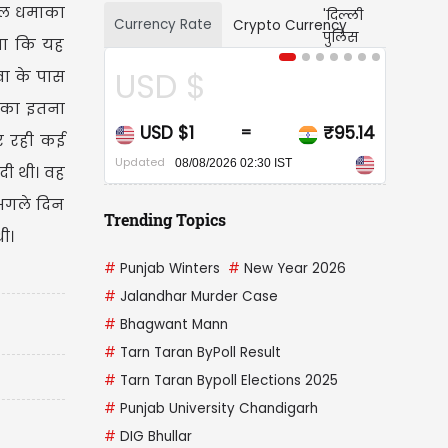
्मल धमाका
Currency Rate
Crypto Currency
िया कि यह
USD $
CAD $
वा के पास
माका इतना
USD $1
₹95.14
CAD $1
=
=
र रही कई
Updated
Updated
08/08/2026 02:30 IST
08/08/2026 02:30 I
दी थी। वह
 अगले दिन
Trending Topics
ी।
#
Punjab Winters
#
New Year 2026
#
Jalandhar Murder Case
#
Bhagwant Mann
#
Tarn Taran ByPoll Result
#
Tarn Taran Bypoll Elections 2025
#
Punjab University Chandigarh
#
DIG Bhullar