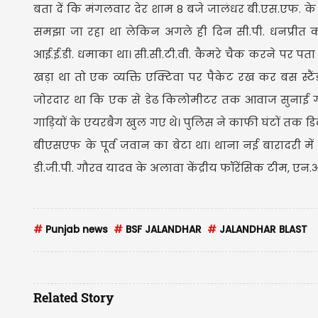
बता दें कि मंगलवार देर शाम 8 बजे जालंधर बी.एस.एफ. के है
समझा जा रहा था लेकिन अगले ही दिन सी.पी. धनप्रीत कौ
आई.ई.डी. धमाका था। सी.सी.टी.वी. कैमरे चैक करने पर पता
खड़ा था तो एक व्यक्ति एक्टिवा पर पैकेट रख कर बस स्
जोरदार था कि एक से डेढ किलोमीटर तक आवाज सुनाई गई 
गाड़ियों के एयरबैग खुल गए थे। पुलिस ने काफी घंटों तक डि
बीएसएफ के पूर्व जवान का बेटा था। थाना नई बारादरी म
डी.जी.पी. गौरव यादव के अलावा केंद्रीय फॉरेंसिक टीम, एन.
#
Punjab news
#
BSF JALANDHAR
#
JALANDHAR BLAST
Related Story