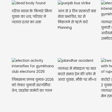
दरिया ब्यास के किनारे मिला
आज से 3 दिन सरकारी बस
युवक का शव, परिवार ने
सेवा प्रभावित, घर से
जालंधर
जताया हत्या का शक
निकलने से पहले करें
चुनावी 
Planning
अचीवर्स 
उम्मीद
जालंधर में मोबाइल पर बात
करते समय ट्रेन की चपेट में
जिमखाना क्लब चुनाव-2026
करोड़ों
आया युवक, मौके पर मौ+त
को लेकर चुनावी सरगर्मियां
2 युवक
तेज, एडहॉक कमेटी का गठन
जालंधर
मेन तस