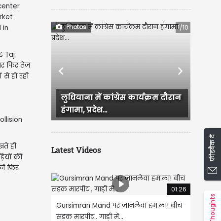
Photos
1/10
ड Taj
र पर फिर तेज
Previous
Next
ं से हो रही
लुधियाना में कांग्रेस कार्यक्रम दौरान
Ludhiana में आज स
हंगामा, प्रदेश...
जिसके बाद कई इला
फीडबैक दें
खते ही
Latest Videos
़ियों की
ें फिर
01:26
Thoughts
Gursimran Mand पर जानलेवा हम.ला! बीच
सड़क मारपीट.. गाड़ी में...