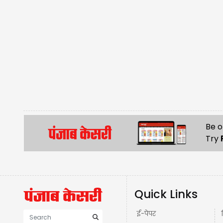
Be o
Try
Quick Links