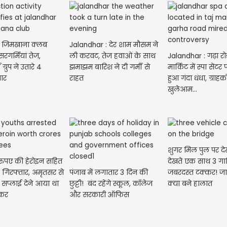
 जिमखाना क्लब
Jalandhar : देर शाम मौसम ने
सरगर्मियां तेज,
ली करवट, तेज हवाओं के साथ
Jalandhar : गढ़ा रो
ग्रुप ने उतारे 4
झमाझम बारिश ने दी गर्मी से
मार्किट में स्पा सेंट
वार
राहत
हुआ गंदा धंधा, ग्राहको
खुलेआम...
शुगर मिल पुल पर दे
 रुपए की हेरोइन सहित
देखते एक साथ 3 गाड
 गिरफ्तार, अमृतसर से
पंजाब में लगातार 3 दिन की
जबरदस्त टक्कर! जान
 सप्लाई देने आया था
छुट्टी! बंद रहेंगे स्कूल, कॉलेज
क्या बने हालात
्कर
और सरकारी ऑफिस