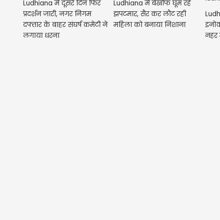
Ludhiana में दूसरे दिन फिर
Ludhiana में बेखौफ घूम रहे
Ludh
प्रदर्शन जारी, नगर निगम
झपटमार, सैर कर लौट रही
इनोव
दफ्तार के बाहर संघर्ष कमेटी ने
महिला को बनाया निशाना
नहर 
लगाया धरना