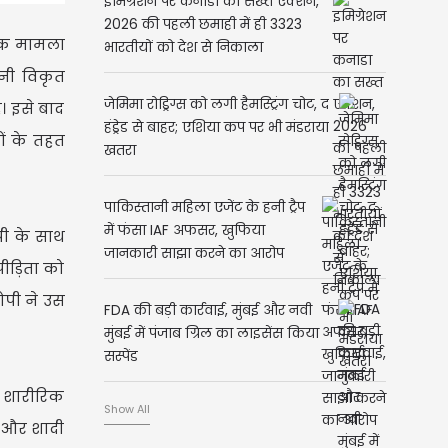
इमिग्रेशन पर कनाडा का सख्त एक्शन,
2026 की पहली छमाही में ही 3323
ाक मामला
भारतीयों को देश से निकाला
पनी विकृत
जेमिमा रोड्रिग्स को लगी हैमस्ट्रिंग चोट, द
। इसे बाद
हंड्रेड से बाहर; एशिया कप पर भी मंडराया
ओं के तहत
खतरा
पाकिस्तानी महिला एजेंट के हनी ट्रैप
में फंसा IAF अफसर, खुफिया
पी के साथ
जानकारी साझा करने का आरोप
ीड़िता को
ोपी ने उस
FDA की बड़ी कार्रवाई, मुंबई और नवी
मुंबई में पंजाब ग्रिल का लाइसेंस किया
सस्पेंड
े शारीरिक
Show All
ा और शादी