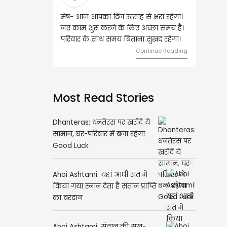
मेष- आज आपका दिन उत्साह से भरा रहेगा।
वृष- आज का दिन इस राशि के
नए काम शुरू करने के लिए अच्छा समय है।
लिए शुभ रहने वाला है। धन 
परिवार के साथ समय बिताना सुखद रहेगा।
मामलों में सफलता मिलेगी। मित
मेलजोल बढ़ेगा। आर्थिक निव
Continue Reading
समझकर...
Con
Most Read Stories
Dhanteras: धनतेरस पर खरीदें ये
सामान, घर-परिवार में बना रहेगा
Good Luck
Ahoi Ashtami: यहां आधी रात में
किया गया स्नान देता है संतान प्राप्ति
का वरदान