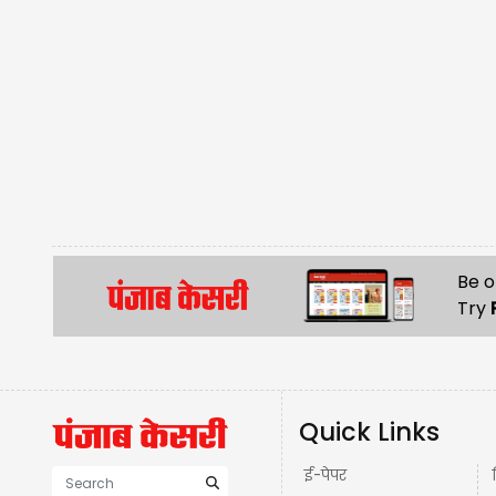
Be o
Try
Quick Links