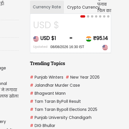
ई।
Currency Rate
Crypto Currency
USD $
CAD $
USD $1
₹95.14
CAD $1
=
=
Updated
Updated
08/08/2026 16:30 IST
08/08/2026 16:3
Trending Topics
#
Punjab Winters
#
New Year 2026
onal
#
Jalandhar Murder Case
 ने लगाया
#
Bhagwant Mann
िलाफ खोला
#
Tarn Taran ByPoll Result
#
Tarn Taran Bypoll Elections 2025
#
Punjab University Chandigarh
#
DIG Bhullar