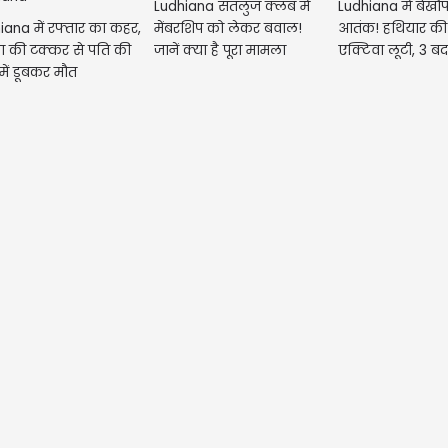
Ludhiana सतलुज क्लब में
Ludhiana में बेखौफ
iana में रफ्तार का कहर,
मेंबरशिप को लेकर बवाल!
आतंक! हथियार की
ा की टक्कर से पति की
जानें क्या है पूरा मामला
एक्टिवा लूटी, 3 
में डूबकर मौत