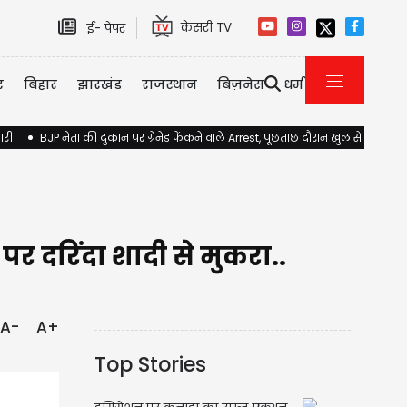
केसरी TV
ई- पेपर
र
बिहार
झारखंड
राजस्थान
बिज़नेस
धर्म
ारी
BJP नेता की दुकान पर ग्रेनेड फेंकने वाले Arrest, पूछताछ दौरान खुलासे होने की 
पर दरिंदा शादी से मुकरा..
A-
A+
Top Stories