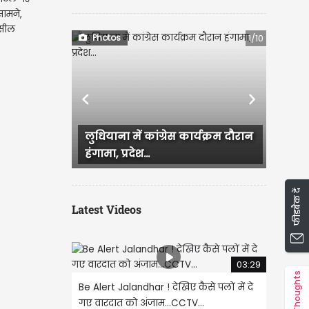
ामने,
 सील
Photos
1/10
Previous
Next
लुधियाना में कांग्रेस कार्यक्रम दौरान
Ludhian
हंगामा, प्रदेश...
जिसके ब
फीडबैक दें
Latest Videos
03:29
Thoughts
Be Alert Jalandhar ! देखिए कैसे पलों में दे
गए वारदात को अंजाम...CCTV...