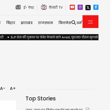
केसरी TV
ई- पेपर
र
बिहार
झारखंड
राजस्थान
बिज़नेस
धर्म
ारी
BJP नेता की दुकान पर ग्रेनेड फेंकने वाले Arrest, पूछताछ दौरान खुलासे होने की 
A-
A+
Top Stories