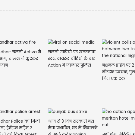
dhar: चलती Activa में
चलती गाड़ियों पर खतरनाक
आग, चालक ने कूदकर
स्टंट, वायरल वीडियो के बाद
नेशनल हाईवे पर 2 ट
 जान
Action में जालंधर पुलिस
जोरदार टक्कर, पुल
गिरा एक ट्रक
ndhar Police को मिली
आज से 3 दिन सरकारी बस
ा, हेरोइन सहित 2
सेवा प्रभावित, घर से निकलने
नहीं होगा मेरिटॉन
ियों को किया Arrest
से पहले करें Planning