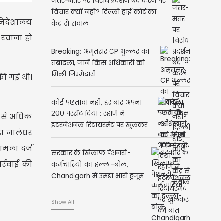
जंतर-मंतर पर विरोध प्रदर्शन बंद करने पर
विचार क्यों नहीं? दिल्ली हाई कोर्ट का
 निदेशालय
केंद्र से सवाल
 रवाना हो
Breaking: अमृतसर CP भुल्लर का
तबादला, जानें किस अधिकारी को
मिली जिम्मेदारी
की गई थी।
कोई पछतावा नहीं, हर बार अपना
200 परसेंट दिया : रहाणे ने
य से अधिक
इंटरनेशनल रिटायरमेंट पर खुलकर
़ा जालंधर
की बात
ामला दर्ज
सरकार के खिलाफ पेंशनरों-
र्रवाई की
कर्मचारियों का हल्ला-बोल,
Chandigarh में उमड़ा भारी हुजूम
Show All