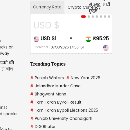
Currency Rate
Crypto Currency
USD $
CAD
USD $1
₹95.25
CAD 
=
Updated
Updated
07/08/2026 14:30 IST
0
्रकों की
Trending Topics
 से नीचे
#
Punjab Winters
#
New Year 2026
#
Jalandhar Murder Case
#
Bhagwant Mann
#
Tarn Taran ByPoll Result
#
Tarn Taran Bypoll Elections 2025
#
Punjab University Chandigarh
#
DIG Bhullar
 होटल पर