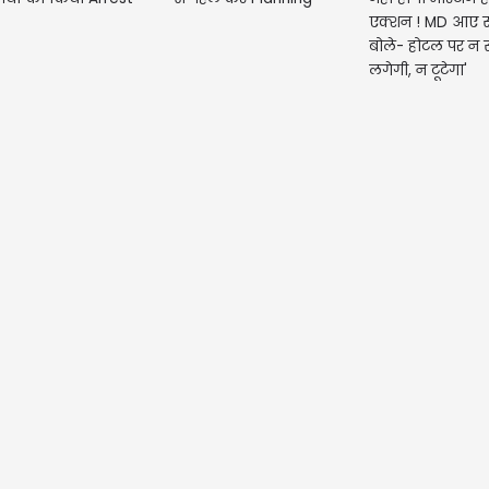
एक्शन ! MD आए स
बोले- होटल पर न
लगेगी, न टूटेगा'