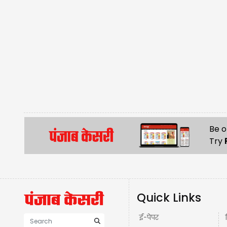
Be o
Try
Quick Links
ई-पेपर