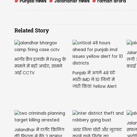
#
Punjab news
#
Jalandhar news
#
raman arora
Related Story
Jalan
भार्गव कैंप इलाके में Firing के
लगी 
मामले में बड़ी अपडेट, सामने
बचाई
आई CCTV
Punjab में अगले 48 घंटे
भारी! IMD ने 10 जिलों में
जारी किया Yellow Alert
Jala
Jalandhar में टार्गेट किलिंग
अंतर जिला चोरी और लूटपाट
सफलत
की फिराक में बैठे 2 बदमाश
करने वाले गिरोह का
आरोप