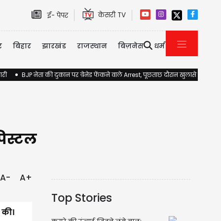
केसरी TV
ई- पेपर
र
बिहार
झारखंड
राजस्थान
बिज़नेस
धर्म
ारी
BJP नेता की दुकान पर ग्रेनेड फेंकने वाले Arrest, पूछताछ दौरान खुलासे होने की 
पिस्टल
A-
A+
Top Stories
ट की।