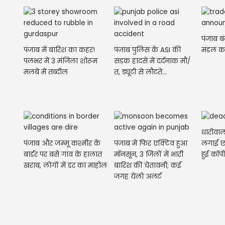
पंजाब ब
पंजाब में बारिश का कहर!
पंजाब पुलिस के ASI की
मंडल का 
पलभर में 3 मंजिला शोरूम
सड़क हादसे में दर्दनाक मौ/
मलबे में तब्दील
त, ड्यूटी से लौटते...
धारीवाल 
पंजाब और जम्मू कश्मीर के
पंजाब में फिर एक्टिव हुआ
लगाई छ
बार्डर पर बसे गांव के हालात
मॉनसून, 3 जिलों में भारी
हुई कॉपी
खराब, लोगों में डर का माहोल
बारिश की चेतावनी; कई
जगह येलो अलर्ट