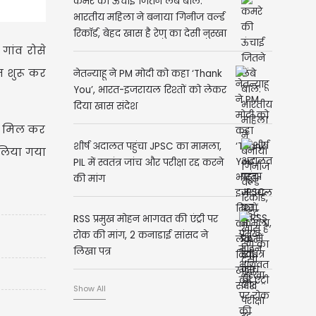
कमरे की ऊंचाई जितने लंबे बाल:
भारतीय महिला ने बनाया गिनीज वर्ल्ड
रिकॉर्ड, बेहद खास है रेणु का देसी नुस्खा
गांव रोसे
न शुरू कर
नेतन्याहू ने PM मोदी को कहा ‘Thank
You’, भारत-इजरायल रिश्तों को लेकर
दिया खास संदेश
ाथ मिल कर
शीर्ष अदालत पहुंचा JPSC का मामला,
 लिया गया
PIL में स्वतंत्र जांच और परीक्षा रद्द करने
की मांग
RSS प्रमुख मोहन भागवत की एंट्री पर
रोक की मांग, 2 कनाडाई सांसद ने
लिखा पत्र
Show All