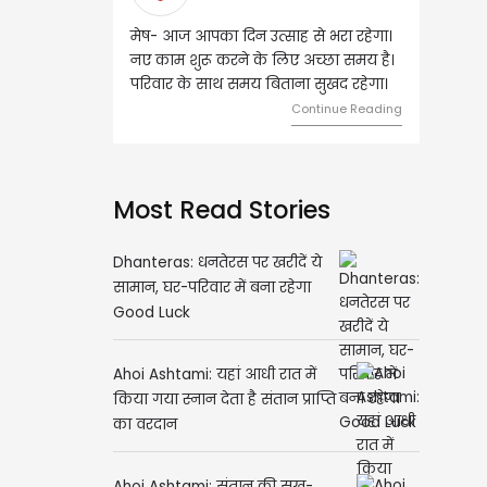
मेष- आज आपका दिन उत्साह से भरा रहेगा।
वृष- आज का दिन इस राशि 
नए काम शुरू करने के लिए अच्छा समय है।
लिए शुभ रहने वाला है। ध
परिवार के साथ समय बिताना सुखद रहेगा।
मामलों में सफलता मिलेगी। मि
मेलजोल बढ़ेगा। आर्थिक नि
Continue Reading
समझकर...
C
Most Read Stories
Dhanteras: धनतेरस पर खरीदें ये
सामान, घर-परिवार में बना रहेगा
Good Luck
Ahoi Ashtami: यहां आधी रात में
किया गया स्नान देता है संतान प्राप्ति
का वरदान