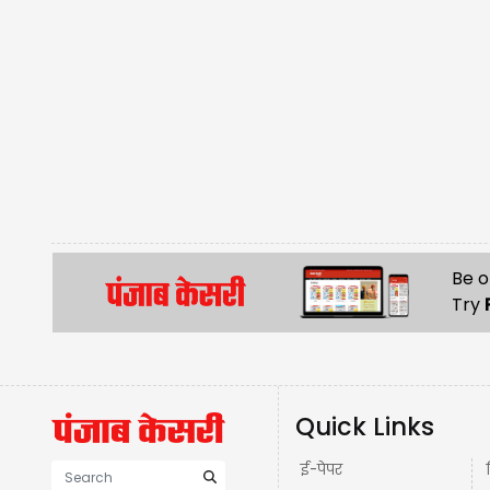
Be o
Try
Quick Links