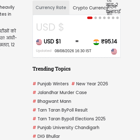
Currency Rate
Crypto Currency
USD $
CAD $
ारीखों को
िश! आंधी-
USD $1
₹95.14
CAD $1
=
=
खतरा, 12
pdated
Updated
08/08/2026 16:30 IST
08/08/2026 16:30 IST
Trending Topics
#
Punjab Winters
#
New Year 2026
#
Jalandhar Murder Case
#
Bhagwant Mann
#
Tarn Taran ByPoll Result
#
Tarn Taran Bypoll Elections 2025
#
Punjab University Chandigarh
#
DIG Bhullar