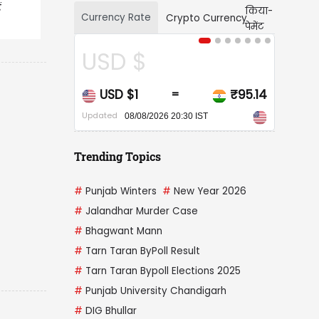
ं
Currency Rate
Crypto Currency
USD $
CAD $
USD $1
₹95.14
CAD $1
=
=
Updated
Updated
08/08/2026 20:30 IST
08/08/2026 20:3
Trending Topics
#
Punjab Winters
#
New Year 2026
#
Jalandhar Murder Case
#
Bhagwant Mann
#
Tarn Taran ByPoll Result
#
Tarn Taran Bypoll Elections 2025
#
Punjab University Chandigarh
#
DIG Bhullar