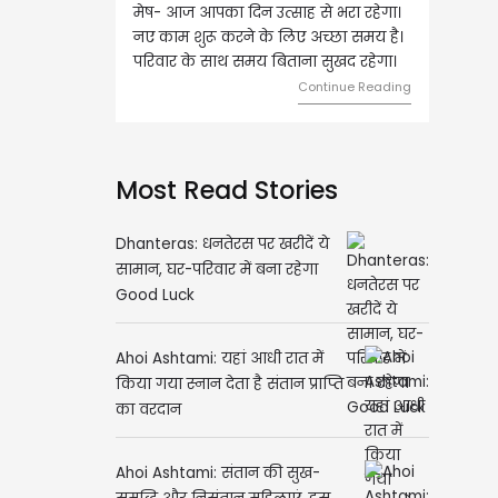
मेष- आज आपका दिन उत्साह से भरा रहेगा।
वृष- आज का दिन इस राशि के
नए काम शुरू करने के लिए अच्छा समय है।
लिए शुभ रहने वाला है। धन 
परिवार के साथ समय बिताना सुखद रहेगा।
मामलों में सफलता मिलेगी। मित
मेलजोल बढ़ेगा। आर्थिक निव
Continue Reading
समझकर...
Con
Most Read Stories
Dhanteras: धनतेरस पर खरीदें ये
सामान, घर-परिवार में बना रहेगा
Good Luck
Ahoi Ashtami: यहां आधी रात में
किया गया स्नान देता है संतान प्राप्ति
का वरदान