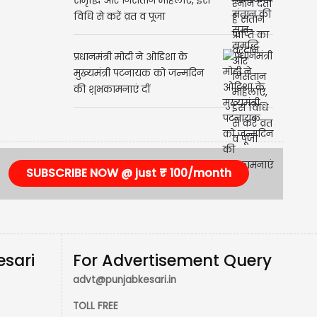
Ahoi Ashtami: संतान की सुख-
समृद्धि और निसंतान महिलाएं, इस
विधि से करें व्रत व पूजा
प्रधानमंत्री मोदी ने ओडिशा के
मुख्यमंत्री पटनायक को जन्मदिन
की शुभकामनाएं दीं
SUBSCRIBE NOW @ just ₹ 100/month
esari
For Advertisement Query
advt@punjabkesari.in