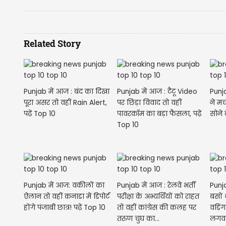
Related Story
Punjab में आज : बंद का दिखा
Punjab में आज : टैटू Video
Punja
पूरा असर तो वहीं Rain Alert,
पर छिड़ा विवाद तो वहीं
ने मच
पढ़ें Top 10
पावरकॉम का बड़ा फैसला, पढ़ें
सोने 
Top 10
Punjab में आज: वकीलों का
Punjab में आज : रेलवे भर्ती
Punj
ऐलान तो वहीं कनाडा में डिपोर्ट
परीक्षा के अभ्यर्थियों को राहत
बसों 
होंगे पंजाबी छात्र! पढ़ें Top 10
तो वहीं कांग्रेस की कलह पर
वड़िं
तरुण चुघ का...
लगवाए 