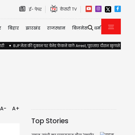
केसरी TV
ई- पेपर
र
बिहार
झारखंड
राजस्थान
बिज़नेस
धर्म
ारी
BJP नेता की दुकान पर ग्रेनेड फेंकने वाले Arrest, पूछताछ दौरान खुलासे होने की 
A-
A+
Top Stories