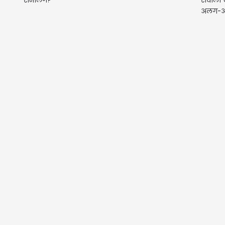
संभालेंगे?
सवालों क
अलग-अ