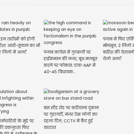
ं इन तारीखों को होगी
पंजाब में फिर एक्
रिश! आंधी-तूफान का भी
मॉनसून, 3 जिलों मे
 जिलों में अलर्ट
पंजाब कांग्रेस में गुटबाजी पर
बारिश की चेताव
हाईकमान की नजर, बूथ मजबूत
येलो अलर्ट
लुधिया
करने पर फोकस; दावा-AAP में
हंगामा, 
40-45 विधायक...
बस स्टैंड रोड पर करियाना दुकान
पर गुंडागर्दी, मंजर देख लोगों का
मचारियों के मुद्दे पर
दहला दिल, CCTV में कैद हुई
स की एकजुटता फिर
वारदात