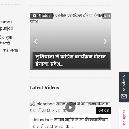
Photos
1/10
टिव हुआ
Previous
Next
ं भारी
नी; कई जगह
ना में कांग्रेस कार्यक्रम दौरान
Ludhiana में आज सुबह बारिश 
प्रदेश...
जिसके बाद कई इलाके जलमग्न 
फीडबैक दें
Latest Videos
04:08
Thoughts
Jalandhar: सावन महीने में मां छिन्नमस्तिका
धाम में उमड़ा आस्था का...