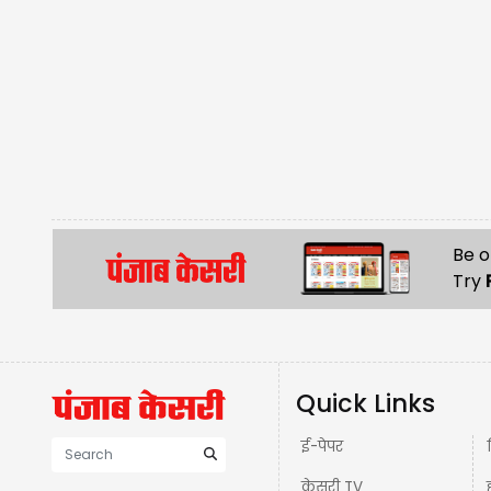
Be o
Try
Quick Links
ई-पेपर
केसरी TV