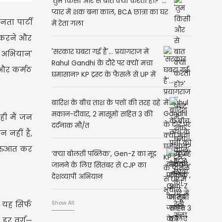
'तुम किसी और से बात क्यों करती हो?' ...
प्यार में शक बना काल, BCA छात्रा का घर
ता पार्टी
में रेता गला
म करने और
'सरकार घबरा गई है'... प्रयागराज में
क अभियान'
Rahul Gandhi के दौरे पर क्यों मचा
 और कर्मठ
घमासान? KP ट्रस्ट के फैसले से UP में
भूचाल
बारिश के बीच ताश के पत्तों की तरह ढहे
मकान-दीवार, 2 मासूमों सहित 3 की
ही मैं जन
दर्दनाक मौ/त
 नहीं है,
शुरुआत कर
‘क्या बोलती पब्लिक’, Gen-Z का मूड
जानने के लिए सितंबर से CJP का
देशव्यापी अभियान
Show All
 यह सिर्फ
 हर वर्ग—