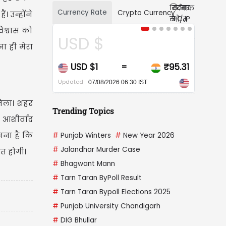
Currency Rate
Crypto Currency
 उन्होंने
िश्वास को
D $
CAD $
ा ही मेरा
 $1
₹95.31
CAD $1
₹
=
=
Updated
07/08/2026 06:30 IST
07/08/2026 06:30 IST
मिला। शहर
Trending Topics
र आशीर्वाद
नना है कि
#
Punjab Winters
#
New Year 2026
#
Jalandhar Murder Case
त होगी।
#
Bhagwant Mann
#
Tarn Taran ByPoll Result
#
Tarn Taran Bypoll Elections 2025
#
Punjab University Chandigarh
#
DIG Bhullar