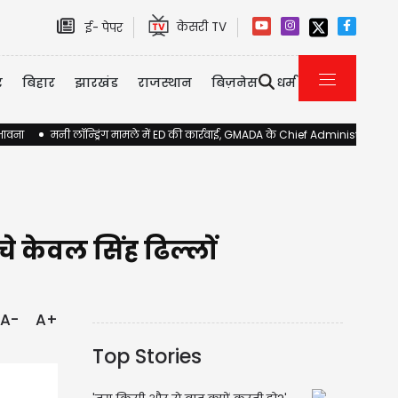
केसरी TV
ई- पेपर
र
बिहार
झारखंड
राजस्थान
बिज़नेस
धर्म
ंभावना
मनी लॉन्ड्रिंग मामले में ED की कार्रवाई, GMADA के Chief Administrator 
े केवल सिंह ढिल्लों
A-
A+
Top Stories