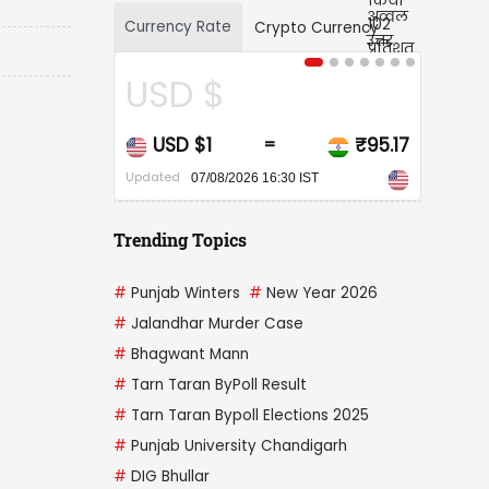
Currency Rate
Crypto Currency
USD $
CAD 
USD $1
₹95.17
CAD $
=
Updated
Updated
07/08/2026 16:30 IST
07/
Trending Topics
#
Punjab Winters
#
New Year 2026
#
Jalandhar Murder Case
#
Bhagwant Mann
#
Tarn Taran ByPoll Result
#
Tarn Taran Bypoll Elections 2025
#
Punjab University Chandigarh
#
DIG Bhullar