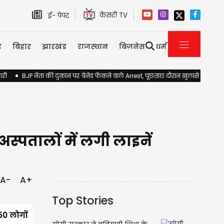
केसरी TV
ई- पेपर
र
बिहार
झारखंड
राजस्थान
बिज़नेस
धर्म
ारी
BJP नेता की दुकान पर ग्रेनेड फेंकने वाले Arrest, पूछताछ दौरान खुलासे होने की 
स्पतालों में लगी लाइनें
A-
A+
Top Stories
50 लोगों