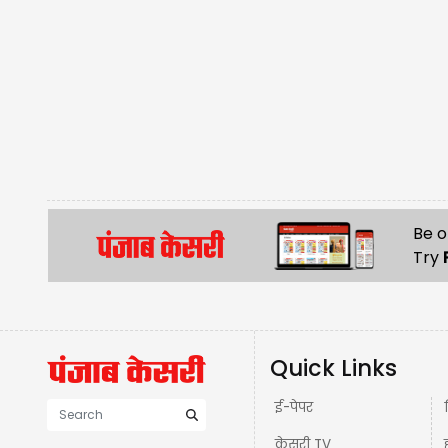
Be o
Try
Quick Links