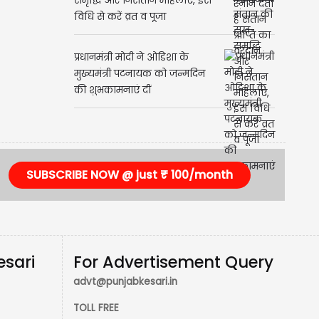
Ahoi Ashtami: संतान की सुख-
समृद्धि और निसंतान महिलाएं, इस
विधि से करें व्रत व पूजा
प्रधानमंत्री मोदी ने ओडिशा के
मुख्यमंत्री पटनायक को जन्मदिन
की शुभकामनाएं दीं
SUBSCRIBE NOW @ just ₹ 100/month
esari
For Advertisement Query
advt@punjabkesari.in