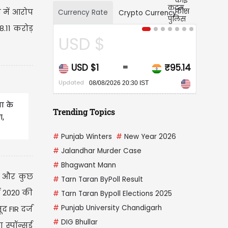
 में आरोप
Currency Rate
Crypto Currency
8.11 करोड़
 $
CAD $
$1
₹95.14
CAD $1
₹68
=
=
Updated
8/08/2026 20:30 IST
08/08/2026 20:30 IST
णा के
Trending Topics
ग,
#
Punjab Winters
#
New Year 2026
#
Jalandhar Murder Case
#
Bhagwant Mann
गई और कुछ
#
Tarn Taran ByPoll Result
ई 2020 की
#
Tarn Taran Bypoll Elections 2025
#
Punjab University Chandigarh
 FIR दर्ज
#
DIG Bhullar
स्पॉन्सर्ड