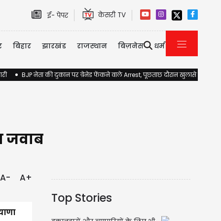
केसरी TV
ई- पेपर
र
बिहार
झारखंड
राजस्थान
बिज़नेस
धर्म
ारी
BJP नेता की दुकान पर ग्रेनेड फेंकने वाले Arrest, पूछताछ दौरान खुलासे होने की 
ंगा जवाब
A-
A+
Top Stories
ियाणा