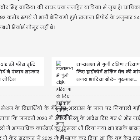
बीर सिंह वालिया की दायर एक जनहित याचिका से जुड़ा है। याचिका
3.92 करोड़ रुपये में भारी बेनियमी हुई। खजाना रिपोर्ट के अनुसार 24
USD
धी रिकॉर्ड मौजूद नहीं थे।
USD 
Updated
0
ols की फीस वृद्धि
राज्यसभा में गूंजी दक्षिण हरिया
र्ट ने पंजाब सरकार
लिए हाईकोर्ट सर्किट बेंच की मां
ा नोटिस
संजय भाटिया बोले- गुरुग्राम...
 के विद्यार्थियों के मेंटेनेंस अलाउंस के नाम पर निकाली 
 बताया कि जनवरी 2020 में ऑडिट रिव्यू के आदेश दिए गए थे और म
मलों में आपराधिक कार्रवाई का फैसला भी लिया गया था। इसके बावजूद
केंद्र सरकार ने 2022 में ही साफ कर दिया था कि यह केंद्र द्वारा 