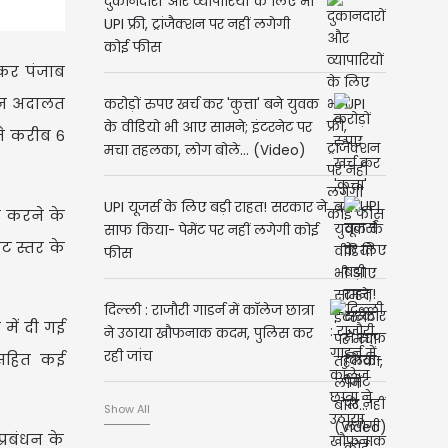
दुकानदारों और व्यापारियों के लिए भी
UPI फ्री, ट्रांजैक्शन पर नहीं लगेगी
कोई फीस
ेकर पंजाब
ान अदालत
करोड़ों रुपए खर्च कर 'कुत्ता' बने युवक
के वीडियो भी आए सामने; इंटरनेट पर
ने करीब 6
मचा तहलका, लोग बोले... (Video)
UPI यूजर्स के लिए बड़ी राहत! सरकार ने
 करने के
साफ किया- पेमेंट पर नहीं लगेगी कोई
ेट स्तर के
फीस
दिल्ली : राजौरी गाडर्न में कॉलेज छात्रा
में दी गई
ने उठाया खौफनाक कदम, पुलिस कर
रही जांच
ल सहित कई
Show All
्रबंधन के