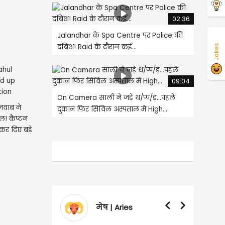
02:36
Jalandhar के Spa Centre पर Police की
दबिश! Raid के दौरान कई...
Jokes
09:04
On Camera साली ने जड़े थ/प्प/ड़...पहले
जवाब ने
दुकान फिर सिविल अस्पताल में High...
ल! कैप्टन
कर दिए बड़े
मेष | Aries
वृषभ | Taurus