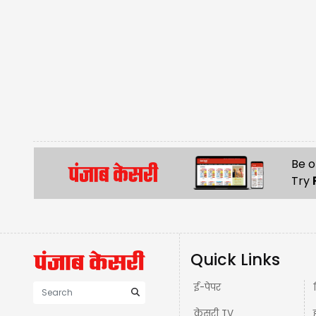
Be o
Try
Quick Links