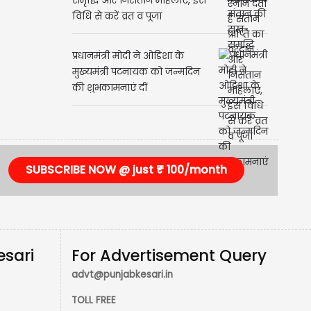
Ahoi Ashtami: संतान की सुख-
समृद्धि और निसंतान महिलाएं, इस
विधि से करें व्रत व पूजा
प्रधानमंत्री मोदी ने ओडिशा के
मुख्यमंत्री पटनायक को जन्मदिन
की शुभकामनाएं दीं
SUBSCRIBE NOW @ just ₹ 100/month
esari
For Advertisement Query
advt@punjabkesari.in