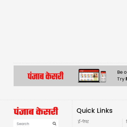
Be o
Try
Quick Links