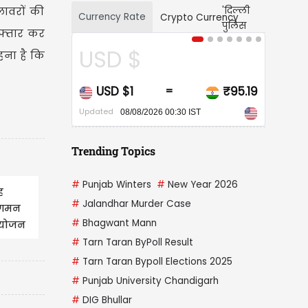
लावरों की
Currency Rate
Crypto Currency
रफ्तार कर
USD $
CAD $
हना है कि
USD $1
₹95.19
CAD $1
=
=
pdated
Updated
08/08/2026 00:30 IST
08/08/2026 00:30 IST
Trending Topics
#
Punjab Winters
#
New Year 2026
ह
#
Jalandhar Murder Case
आगमन
#
Bhagwant Mann
आयोजन
#
Tarn Taran ByPoll Result
#
Tarn Taran Bypoll Elections 2025
#
Punjab University Chandigarh
#
DIG Bhullar