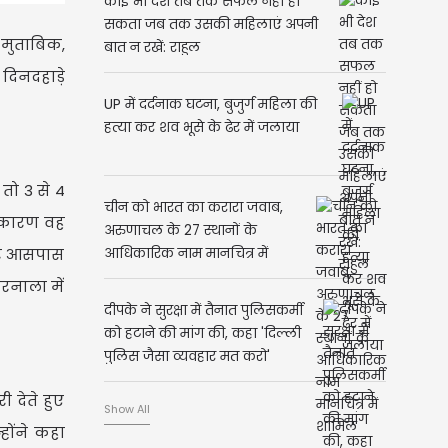
कोई भी देश तब तक सफल नहीं हो
सकता जब तक उसकी महिलाएं अपनी
मुताबिक,
बात न रखें: राहुल
दिनदहाड़े
UP में दर्दनाक घटना, बुजुर्ग महिला की
हत्या कर शव भूसे के ढेर में जलाया
तो 3 से 4
चीन को भारत का करारा जवाब,
े कारण वह
अरुणाचल के 27 स्थानों के
नकर आसपास
आधिकारिक नाम मानचित्र में
शामिल
रनाला में
दीपके ने सुरक्षा में तैनात पुलिसकर्मी
को हटाने की मांग की, कहा 'दिल्ली
पुलिस जैसा व्यवहार मत करो'
 देते हुए
Show All
होंने कहा