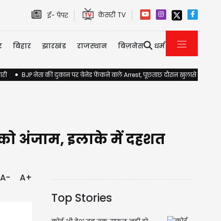
केसरी TV
ई- पेपर
र
बिहार
झारखंड
राजस्थान
बिज़नेस
धर्म
ारी
BJP नेता की दुकान पर ग्रेनेड फेंकने वाले Arrest, पूछताछ दौरान खुलासे होने की 
त को अंजाम, इलाके में दहशत
A-
A+
Top Stories