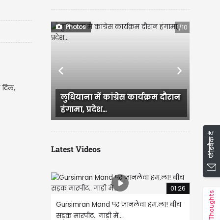
Photos
1/10
Previous
Next
ा दिल,
लुधियाना में कांग्रेस कार्यक्रम दौरान
Ludhiana में आज सुबह ब
हंगामा, प्रदेश...
जिसके बाद कई इलाके जल
फीडबैक दें
Latest Videos
01:26
Thoughts
Gursimran Mand पर जानलेवा हम.ला! बीच
सड़क मारपीट.. गाड़ी में...