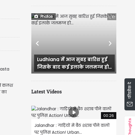
Photos
1/10
Previous
Next
Ludhiana में आज सुबह बारिश हुई
Ropar में यूथ कांग्रेस क
जिसके बाद कई इलाके जलमग्न हो...
कार्यकर्ताओं ने...
फीडबैक दें
 में कलश
Latest Videos
े का
00:26
Thoughts
Jalandhar : गाड़ियों में बैठ शराब पीने वालों
पर पुलिस Action! Urban...