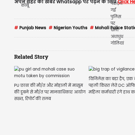
अपने शहर की खबरें Whatsapp पर पढ़ने के लिए
Click H
#
Punjab News
#
Nigerian Youths
#
Mohali Police Stati
Related Story
विजिलेंस का बड़ा ट्रैप, ए
PU छात्रा की मौ/त और मोहाली में मासूम
पहली किस्त लेते DC ऑफ
की डूबने से मौ/त पर मानवाधिकार आयोग
महिला कर्मचारी रंगे हाथ क
सख्त, रिपोर्ट की तलब