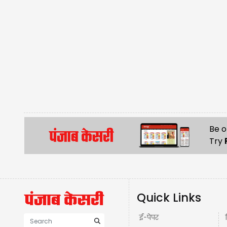
Be o
Try
Quick Links
ई-पेपर