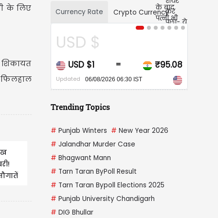
ी के लिए
Currency Rate
Crypto Currency
SD $
CAD $
की शिकायत
USD $1
₹95.08
CAD $1
=
=
ै। फिलहाल
ated
Updated
06/08/2026 06:30 IST
06/08/2026 06:30 IST
Trending Topics
#
Punjab Winters
#
New Year 2026
#
Jalandhar Murder Case
ाख
#
Bhagwant Mann
री!
#
Tarn Taran ByPoll Result
ौगातें
#
Tarn Taran Bypoll Elections 2025
#
Punjab University Chandigarh
#
DIG Bhullar