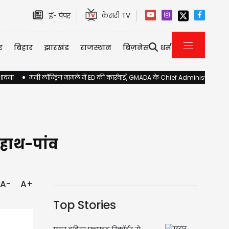
केसरी TV
ई- पेपर
र
बिहार
झारखंड
राजस्थान
बिज़नेस
धर्म
ंभावना
मनी लॉन्ड्रिंग मामले में ED की कार्रवाई, GMADA के Chief Administrator 
 हाथ-पांव
A-
A+
Top Stories