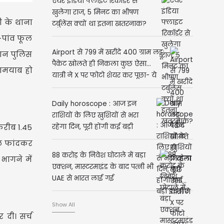
एयर इंडिया फ्लाइट रिकॉर्डर से
खुलेगा राज, 5 मिनट का भीषण
ी के थाना
टर्बुलेंस क्यों था इतना खतरनाक?
-पांव फूल
Airport से 799 में खरीदे 400 ग्राम लड्डू:
रान पुलिस
पैकेट खोलते ही निकला कुछ ऐसा...
कामयाब हो
यात्री ने X पर फोटो शेयर कर पूछा- ये
क्या है?
Daily horoscope : आज इन
राशियों के लिए खुशियों से भरा
करीब 1.45
रहेगा दिन, पूरी होंगी कई बड़ी
इच्छाएं
ॉल फांदकर
88 करोड़ के निवेश घोटाले में बड़ा
ागने में
एक्शन, मास्टरमाइंड के बाद पत्नी भी
UAE से भारत लाई गई
Show All
 दी। सर्च