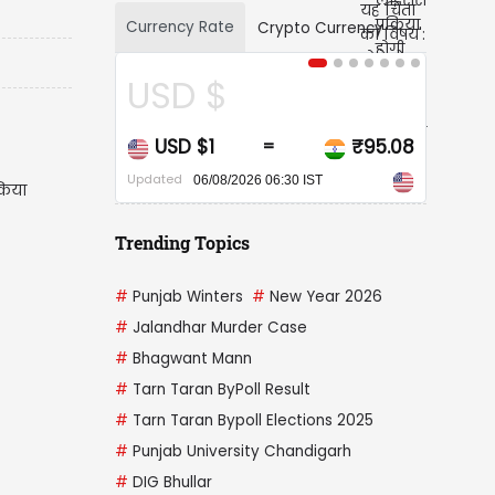
Currency Rate
Crypto Currency
 $
CAD $
$1
₹95.08
CAD $1
₹67
=
=
Updated
6/08/2026 06:30 IST
06/08/2026 06:30 IST
 किया
Trending Topics
#
Punjab Winters
#
New Year 2026
#
Jalandhar Murder Case
#
Bhagwant Mann
#
Tarn Taran ByPoll Result
#
Tarn Taran Bypoll Elections 2025
#
Punjab University Chandigarh
#
DIG Bhullar