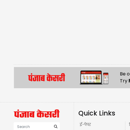
Be o
Try
Quick Links
ई-पेपर