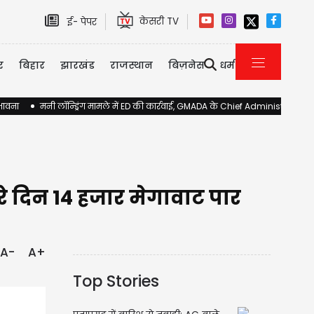
केसरी TV
ई- पेपर
र
बिहार
झारखंड
राजस्थान
बिज़नेस
धर्म
ंभावना
मनी लॉन्ड्रिंग मामले में ED की कार्रवाई, GMADA के Chief Administrator 
सरे दिन 14 हजार मेगावाट पार
A-
A+
Top Stories