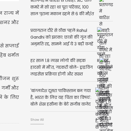
प्रतापगढ़ में बारिश से तबाही: AC वाले
कमरे में सो रहा था पूरा परिवार, 100
राज्य में
साल पुराना मकान ढहने से 6 की मौ/त
ंडीशनर और
प्रयागराज दौरे से ठीक पहले Rahul
Gandhi को झटका: छात्रों की गूंज की
अनुमति रद्द, सामने आईं ये 3 बड़ी वजहें
 से सप्लाई
ाहिब थर्मल
हर साल 1.8 लाख लोगों की सड़क
हादसों में मौ'त, गडकरी बोले- ड्राइविंग
लाइसेंस प्रक्रिया होगी और सख्त
सीजन शुरू
 गर्मी और
'बांग्लादेश दूसरा पाकिस्तान बन गया
ने के लिए
है, भारत के लिए यह चिंता का विषय':
बोले शेख हसीना के बेटे सजीब वाजेद
जॉय
Show All