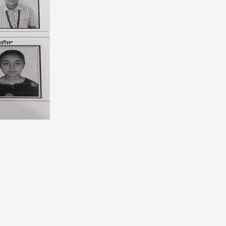
USD $
USD $1
Updated
06/08/202