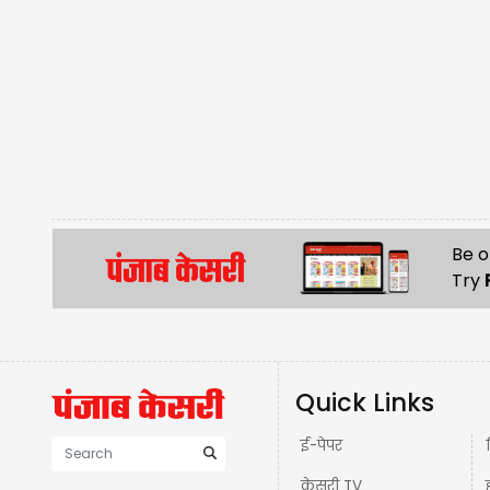
Be o
Try
Quick Links
ई-पेपर
केसरी TV