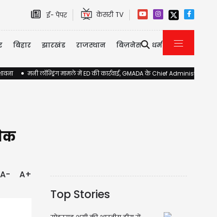
केसरी TV
ई- पेपर
र
बिहार
झारखंड
राजस्थान
बिज़नेस
धर्म
ंभावना
मनी लॉन्ड्रिंग मामले में ED की कार्रवाई, GMADA के Chief Administrator 
चेक
A-
A+
Top Stories