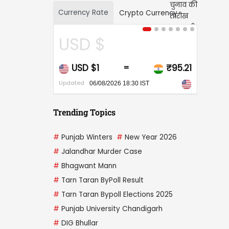
Currency Rate
Crypto Currency
CAD $
₹95.21
CAD $1
₹67.98
=
=
Updated
6 18:30 IST
06/08/2026 18:30 IST
Trending Topics
#
Punjab Winters
#
New Year 2026
#
Jalandhar Murder Case
#
Bhagwant Mann
#
Tarn Taran ByPoll Result
#
Tarn Taran Bypoll Elections 2025
#
Punjab University Chandigarh
#
DIG Bhullar