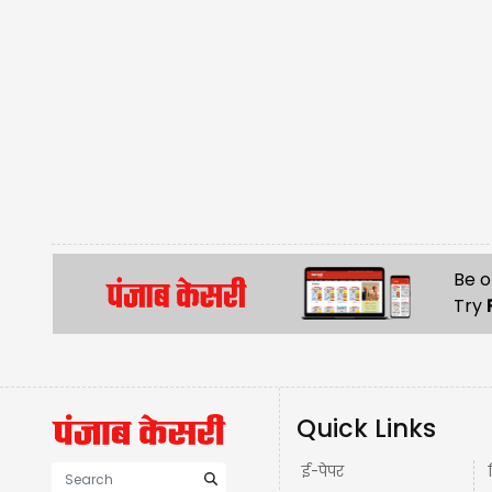
Be o
Try
Quick Links
ई-पेपर