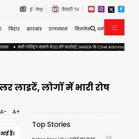
केसरी TV
ई- पेपर
र
बिहार
झारखंड
राजस्थान
बिज़नेस
धर्म
ंभावना
मनी लॉन्ड्रिंग मामले में ED की कार्रवाई, GMADA के Chief Administrator 
लर लाइटें, लोगों में भारी रोष
A-
A+
Top Stories
 आई है।