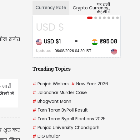
Currency Rate
Crypto Currency
 $
CAD $
ं पोल समेत
$1
₹95.08
CAD $1
₹67
=
=
Updated
6/08/2026 04:30 IST
06/08/2026 04:30 IST
Trending Topics
#
Punjab Winters
#
New Year 2026
े भारी
#
Jalandhar Murder Case
िलों में
#
Bhagwant Mann
#
Tarn Taran ByPoll Result
#
Tarn Taran Bypoll Elections 2025
#
Punjab University Chandigarh
च शुरू कर
#
DIG Bhullar