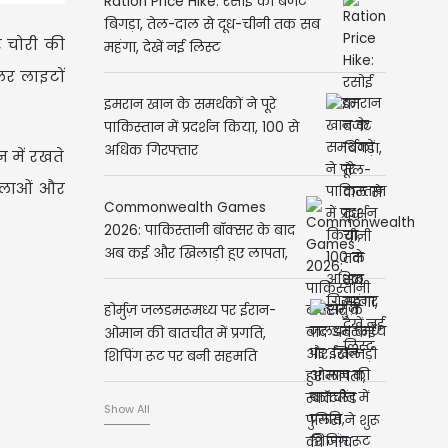
Ration Price Hike: रसोई का बजट
बिगड़ा, तेल-दाल से दूध-चीनी तक सब
पर चोरी की
महंगा, देखें नई लिस्ट
लर लाइटों
इमरान खान के समर्थकों ने पूरे
पाकिस्तान में प्रदर्शन किया, 100 से
अधिक गिरफ्तार
न में रखते
हिलाओं और
Commonwealth Games
2026: पाकिस्तानी बॉक्सर के बाद
अब कई और खिलाड़ी हुए लापता,
स्कॉटलैंड पुलिस ने शुरू की जांच
होर्मुज़ जलडमरूमध्य पर ईरान-
ओमान की बातचीत में प्रगति,
शिपिंग रूट पर बनी सहमति
Show All