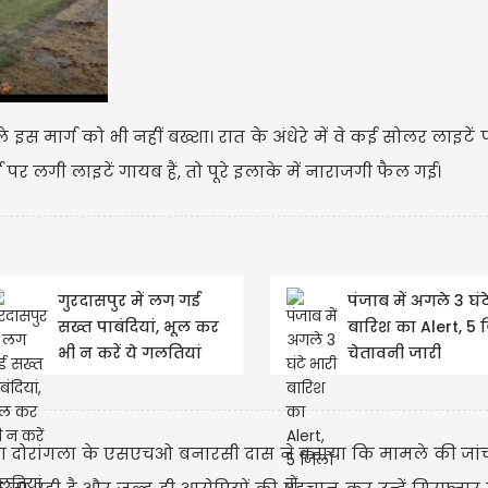
USD
े इस मार्ग को भी नहीं बख्शा। रात के अंधेरे में वे कई सोलर लाइटे
USD 
पर लगी लाइटें गायब हैं, तो पूरे इलाके में नाराजगी फैल गई।
Updated
0
गुरदासपुर में लग गई
पंजाब में अगले 3 घंट
सख्त पाबंदियां, भूल कर
बारिश का Alert, 5 ज
भी न करें ये गलतियां
चेतावनी जारी
ा दोरांगला के एसएचओ बनारसी दास ने बताया कि मामले की जां