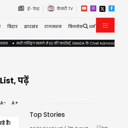
केसरी TV
ई- पेपर
र
बिहार
झारखंड
राजस्थान
बिज़नेस
धर्म
ंभावना
मनी लॉन्ड्रिंग मामले में ED की कार्रवाई, GMADA के Chief Administrator 
t, पढ़ें
A-
A+
Top Stories
े हैं।