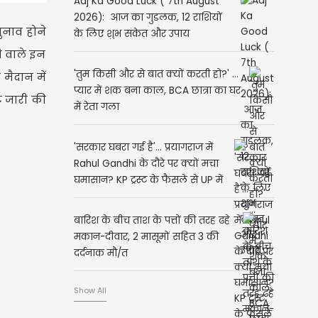
Aaj Ka Good Luck ( 7th August
2026): आज का गुडलक, 12 राशियों
ुनाव होने
के लिए शुभ संकेत और उपाय
े वाले इन
'तुम किसी और से बात क्यों करती हो?' ...
मैदान में
प्यार में शक बना काल, BCA छात्रा का घर
ट जारी की
में रेता गला
'सरकार घबरा गई है'... प्रयागराज में
Rahul Gandhi के दौरे पर क्यों मचा
घमासान? KP ट्रस्ट के फैसले से UP में
भूचाल
बारिश के बीच ताश के पत्तों की तरह ढहे
मकान-दीवार, 2 मासूमों सहित 3 की
दर्दनाक मौ/त
Show All