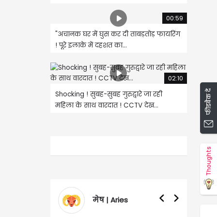
00:59
"अचानक घर में घुस कर दी ताबड़तोड़ फायरिंग
! पूरे इलाके में दहशत का...
02:10
फीडबैक दें
Shocking ! सुबह-सुबह गुरुद्वारे जा रही
महिला के साथ वारदात ! CCTV देख...
Thoughts
वृषभ | Taurus