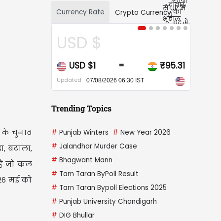
Currency Rate
Crypto Currency
CAD $
CAD $1
₹67.99
=
Updated
07/08/2026 06:30 IST
Trending Topics
 के चुनाव
#
Punjab Winters
#
New Year 2026
#
Jalandhar Murder Case
ा, बटाला,
#
Bhagwant Mann
हैं जो कल
#
Tarn Taran ByPoll Result
 26 मई को
#
Tarn Taran Bypoll Elections 2025
#
Punjab University Chandigarh
#
DIG Bhullar