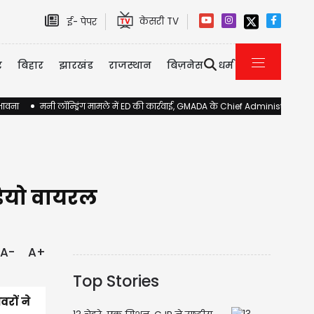
केसरी TV
ई- पेपर
र
बिहार
झारखंड
राजस्थान
बिज़नेस
धर्म
ंभावना
मनी लॉन्ड्रिंग मामले में ED की कार्रवाई, GMADA के Chief Administrator 
डियो वायरल
A-
A+
Top Stories
रों ने