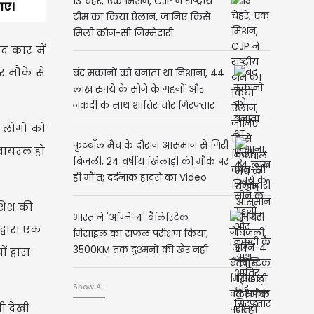
13 चेहरे, एक मिशन, CJP ने राष्ट्रीय
गए।
टीम का किया ऐलान, जानिए किसे
मिली कौन-सी जिम्मेदारी
 कार में
 मौके से
बंद मकानों को बनाता था निशाना, 44
लाख रुपये के सोने के गहनों और
नकदी के साथ शातिर चोर गिरफ्तार
 लोगों को
फुटबॉल मैच के दौरान आसमान से गिरी
 वायरल हो
बिजली, 24 वर्षीय खिलाड़ी की मौके पर
ही मौ'त; दर्दनाक हादसे का Video
वायरल
ोशिश की
भारत ने 'अग्नि-4' बैलिस्टिक
्वारा एक
मिसाइल का सफल परीक्षण किया,
3500KM तक दुश्मनों की खैर नहीं
द्वारा
Show All
ी देखी