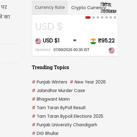
त पर
Currency Rate
Crypto Currency
ने का
USD $
CAD $
USD $1
₹95.22
CAD $1
=
=
pdated
Updated
07/08/2026 00:30 IST
07/08/2026 00:30 IST
Trending Topics
#
Punjab Winters
#
New Year 2026
#
Jalandhar Murder Case
#
Bhagwant Mann
#
Tarn Taran ByPoll Result
#
Tarn Taran Bypoll Elections 2025
#
Punjab University Chandigarh
#
DIG Bhullar