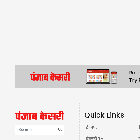
Be o
Try
Quick Links
ई-पेपर
केसरी TV