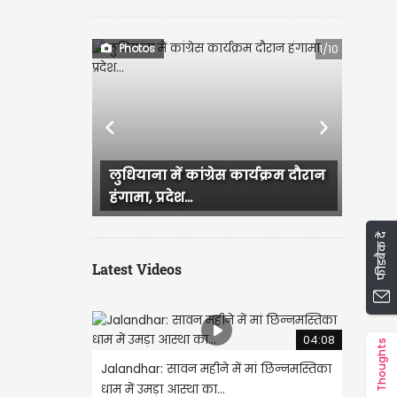
Photos
1/10
Previous
Next
लुधियाना में कांग्रेस कार्यक्रम दौरान
Ludhiana में आज सु
हंगामा, प्रदेश...
जिसके बाद कई इलाके
फीडबैक दें
Latest Videos
04:08
Thoughts
Jalandhar: सावन महीने में मां छिन्नमस्तिका
धाम में उमड़ा आस्था का...