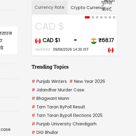
Currency Rate
Crypto Currency
USD $
नतारन
₹68.17
USD $1
₹95.14
=
=
़ा
़े
Updated
4:30 IST
09/08/2026 14:30 IST
Trending Topics
#
Punjab Winters
#
New Year 2026
#
Jalandhar Murder Case
#
Bhagwant Mann
#
Tarn Taran ByPoll Result
#
Tarn Taran Bypoll Elections 2025
#
Punjab University Chandigarh
#
DIG Bhullar