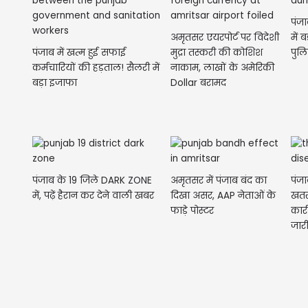
पंज
अमृतसर एयरपोर्ट पर विदेशी
में 
पंजाब में खत्म हुई सफाई
मुद्रा तस्करी की कोशिश
पुल
कर्मचारियों की हड़ताल! सैलरी में
नाकाम, लाखों के अमेरिकी
बड़ा इजाफा
Dollar बरामद
पंजाब के 19 जिले DARK ZONE
अमृतसर में पंजाब बंद का
पंजा
में, पढ़ें हैरान कर देने वाली खबर
दिखा असर, AAP नेताओं के
खतरा
फाड़े पोस्टर
कार
जार