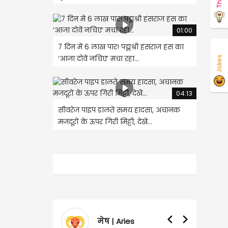
01:00
7 दिन में 6 लाख पार! पद्मश्री हंसराज हंस का
‘आजा दोवें नचिए’ मचा रहा...
Jokes
04:13
सीवरेज पाइप डालते समय हादसा, अचानक
मजदूरों के ऊपर गिरी मिट्टी, देखें...
| Aries
वृषभ | Taurus