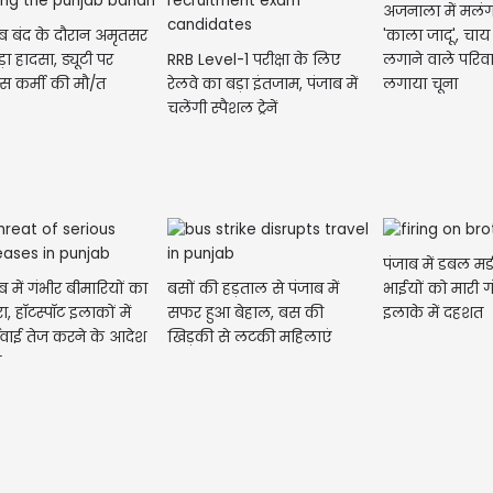
अजनाला में मलंग
ाब बंद के दौरान अमृतसर
'काला जादू', चाय 
बड़ा हादसा, ड्यूटी पर
RRB Level-1 परीक्षा के लिए
लगाने वाले परिव
िस कर्मी की मौ/त
रेलवे का बड़ा इंतजाम, पंजाब में
लगाया चूना
चलेंगी स्पैशल ट्रेनें
Jalandhar में G
में पुलिस की Raid
पंजाब में डबल मर्
ब में गंभीर बीमारियों का
बसों की हड़ताल से पंजाब में
भाईयों को मारी ग
, हॉटस्पॉट इलाकों में
सफर हुआ बेहाल, बस की
इलाके में दहशत
्रवाई तेज करने के आदेश
खिड़की से लटकी महिलाएं
ी