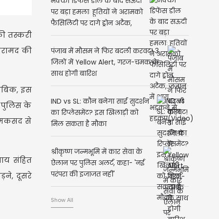
मक्का डिफेंस डील के बाद सऊदी
पर बड़ा हमलाः हूतियों ने अरामको
फैसिलिटी पर दागे ड्रोन अटैक,
की तस्करी
जजान में आग भड़कने से
हड़कंप(Video)
 बरामद की
पंजाब में मौसम ने फिर बदली करवट! 3
जिलों में Yellow Alert, गरज-चमक के
साथ होगी बारिश
ताबिक, इस
IND vs SL: कौन बनेगा साई सुदर्शन
। पुलिस के
का रिप्लेसमेंट? इस खिलाड़ी को
े मकसद से
मिल सकता है मौका
श्रीकृष्ण जन्मभूमि में कार सेवा के
याय संहित
ऐलान पर पुलिस अलर्ट, कहा- 'नई
परंपरा की इजाजत नहीं'
ने, दूसरे
Show All