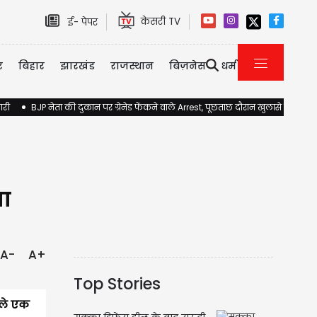
केसरी TV
ई- पेपर
र
बिहार
झारखंड
राजस्थान
बिज़नेस
धर्म
ारी
BJP नेता की दुकान पर ग्रेनेड फेंकने वाले Arrest, पूछताछ दौरान खुलासे होने की 
ता
A-
A+
Top Stories
ाले एक