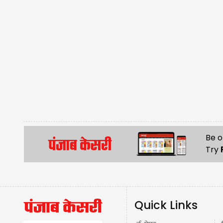
Be o
Try
Quick Links