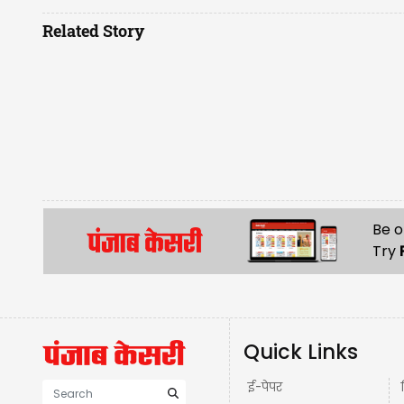
Related Story
Be o
Try
Quick Links