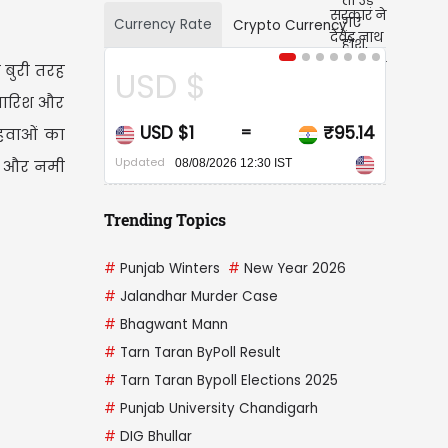
Currency Rate
Crypto Currency
 बुरी तरह
 $
CAD $
 बारिश और
$1
₹95.14
CAD $1
₹68
=
=
 हवाओं का
Updated
वट और नमी
8/08/2026 12:30 IST
08/08/2026 12:30 IST
Trending Topics
#
Punjab Winters
#
New Year 2026
#
Jalandhar Murder Case
#
Bhagwant Mann
#
Tarn Taran ByPoll Result
#
Tarn Taran Bypoll Elections 2025
#
Punjab University Chandigarh
#
DIG Bhullar