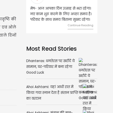
ज आपका दिन उत्साह से भरा रहेगा।
वृष- आज का दिन इस राशि के जातकों के
 शुरू करने के लिए अच्छा समय है।
लिए शुभ रहने वाला है। धन और नौकरी के
वृष्टि की
 के साथ समय बिताना सुखद रहेगा।
मामलों में सफलता मिलेगी। मित्रों से
मेलजोल बढ़ेगा। आर्थिक निवेश सोच-
Continue Reading
श एवं ओले
समझकर...
ाले दिनों
Continue Readi
Most Read Stories
Dhanteras: धनतेरस पर खरीदें ये
सामान, घर-परिवार में बना रहेगा
Good Luck
Ahoi Ashtami: यहां आधी रात में
किया गया स्नान देता है संतान प्राप्ति
का वरदान