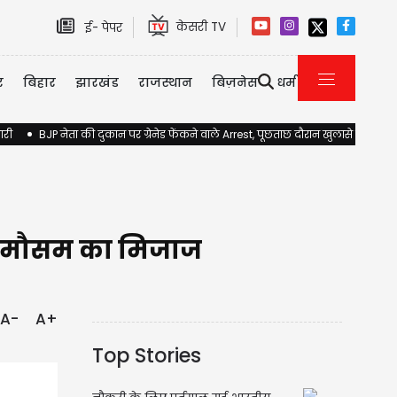
केसरी TV
ई- पेपर
र
बिहार
झारखंड
राजस्थान
बिज़नेस
धर्म
ारी
BJP नेता की दुकान पर ग्रेनेड फेंकने वाले Arrest, पूछताछ दौरान खुलासे होने की 
ला मौसम का मिजाज
A-
A+
Top Stories