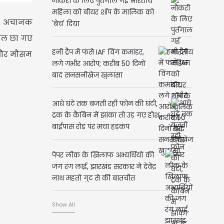
नौकरी के लिए पुर्तगाल गई भारतीय
महिला को बीयर शॉप के मालिक को
जब अचानक
'बेच' दिया
ादल छा गए
हनी ट्रैप में फंसे IAF विंग कमांडर,
ई और मौसम
लगे गंभीर आरोप; करीब 50 दिनों
बाद सनसनीखेज खुलासा
आधे घंटे तक बजती रही फोन की घंटी,
ट्रक के कैबिन में झांका तो उड़ गए होश,
बाईपास रोड पर मचा हड़कंप
पेपर लीक के खिलाफ अभ्यर्थियों की
जंग रंग लाई, झारखंड सरकार ने देवेंद्र
नाथ महतो गुट से की बातचीत
Show All