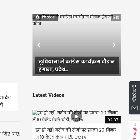
Photos
1/10
Previous
Next
 में कांग्रेस कार्यक्रम दौरान
Ludhiana में आज सुबह बारिश ह
रदेश...
जिसके बाद कई इलाके जलमग्न हो
फीडबैक दें
Latest Videos
 बारिश
लो
02:37
Thoughts
हद हो गई! गरीब की रोजी पर डाका! 20 मिनट
ड गिर गए,
में 10 कैरेट केले चोरी, CCTV...